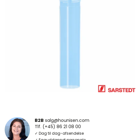
B2B
salg@hounisen.com
Tlf. (+45) 86 21 08 00
✓ Dag til dag-afsendelse
✓ Faguddannet personale