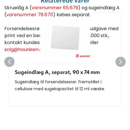
Relaterede varer
Skruelåg A (
varenummer 65.679
) og sugeindlæg A
(
varenummer 78.670
) købes separat.
Forsendelsesrørene kan bestilles i en udgave med
print ved en bestillingsmængde på 10.000 stk.,
kontakt kundeservice på 86 21 08 00 eller
salg@hounisen.com
Sugeindlæg A, separat, 90 x 74 mm
Sugeindlæg til forsendelsesrør. Fremstillet i
cellulose med sugekapacitet til 12 ml væske.