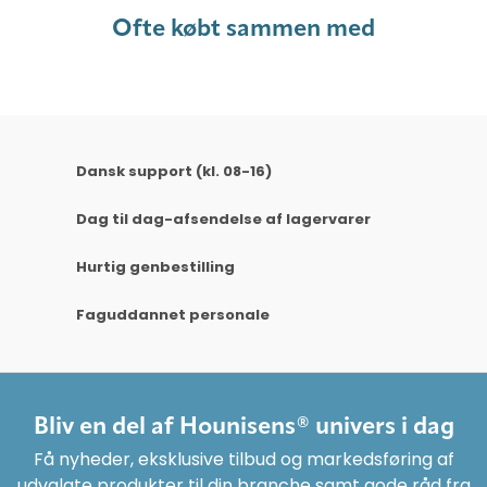
Ofte købt sammen med
Dansk support (kl. 08-16)
Dag til dag-afsendelse af lagervarer
Hurtig genbestilling
Faguddannet personale
Bliv en del af Hounisens® univers i dag
Få nyheder, eksklusive tilbud og markedsføring af
udvalgte produkter til din branche samt gode råd fra