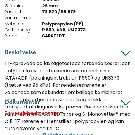
Ø åbning :
26 mm
Passer til
78.670 / 65.679
varenummer :
Materiale :
Polypropylen (PP)
Certificering :
P 650, ADR, UN 3373
Brand :
SARSTEDT
Beskrivelse
Trykprøvede og lækagetestede forsendelsesrør, der
opfylder kravene i forsendelsesforskrifterne
IATA/ADR (pakningsinstruktion P650) og UN3373
(tætte ved 95 kPa). Forsendelsesrørene er
velegnede som sekundær emballage kombineret
med et absorberende sugeindlæg til sikker
Dokumenter
transport af diagnostiske prøver. Rørene passer bl.a.
Forsendelsesbrochure
sammen med SARSTEDTs rør og S-Monovetter® med
Ø 11-17. Rørene er fremstillet i polypropylen og kan
autoklaveres ved 121 °C.