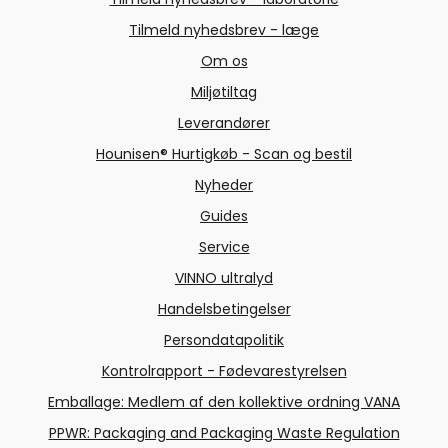
Tilmeld nyhedsbrev - læge
Om os
Miljøtiltag
Leverandører
Hounisen® Hurtigkøb - Scan og bestil
Nyheder
Guides
Service
VINNO ultralyd
Handelsbetingelser
Persondatapolitik
Kontrolrapport - Fødevarestyrelsen
Emballage: Medlem af den kollektive ordning VANA
PPWR: Packaging and Packaging Waste Regulation