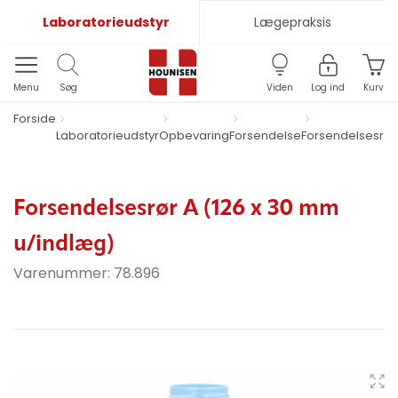
Laboratorieudstyr
Lægepraksis
Menu
Søg
Viden
Log ind
Kurv
Forside
Laboratorieudstyr
Opbevaring
Forsendelse
Forsendelsesrør
Forsendelsesrør A (126 x 30 mm
u/indlæg)
Varenummer:
78.896