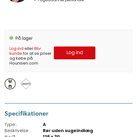
På lager
Log ind
eller
Bliv
Log ind
kunde
for at se priser
og købe på
Hounisen.com
Specifikationer
Type :
A
Beskrivelse :
Rør uden sugeindlæg
H x Ø :
126 x 30