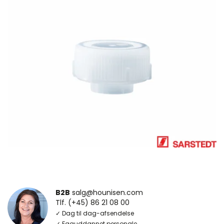
B2B
salg@hounisen.com
Tlf. (+45) 86 21 08 00
✓ Dag til dag-afsendelse
✓ Faguddannet personale