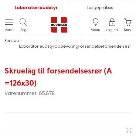
Laboratorieudstyr
Lægepraksis
Menu
Søg
Viden
Log ind
Kurv
Forside
Laboratorieudstyr
Opbevaring
Forsendelse
Forsendelsesrør
Skruelåg til forsendelsesrør (A
=126x30)
Varenummer:
65.679