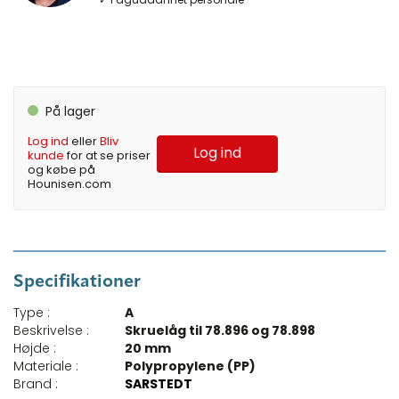
På lager
Log ind
eller
Bliv
Log ind
kunde
for at se priser
og købe på
Hounisen.com
Specifikationer
Type :
A
Beskrivelse :
Skruelåg til 78.896 og 78.898
Højde :
20 mm
Materiale :
Polypropylene (PP)
Brand :
SARSTEDT