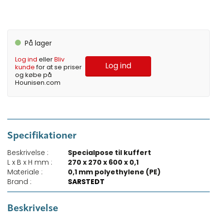
På lager
Log ind
eller
Bliv
Log ind
kunde
for at se priser
og købe på
Hounisen.com
Specifikationer
Beskrivelse :
Specialpose til kuffert
L x B x H mm :
270 x 270 x 600 x 0,1
Materiale :
0,1 mm polyethylene (PE)
Brand :
SARSTEDT
Beskrivelse