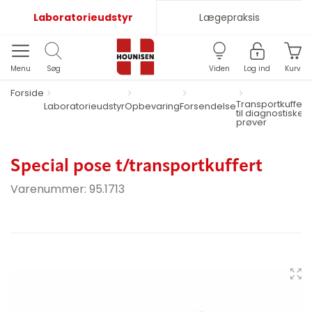
Laboratorieudstyr
Lægepraksis
Menu
Søg
Viden
Log ind
Kurv
Forside
Transportkuffert
Laboratorieudstyr
Opbevaring
Forsendelse
til diagnostiske
prøver
Special pose t/transportkuffert
Varenummer:
95.1713