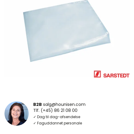
B2B
salg@hounisen.com
Tlf. (+45) 86 21 08 00
✓ Dag til dag-afsendelse
✓ Faguddannet personale