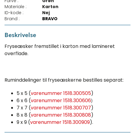
Farve :
Grøn
Materiale :
Karton
ID-kode :
Nej
Brand :
BRAVO
Beskrivelse
Fryseæsker fremstillet i karton med lamineret
overflade.
Ruminddelinger til fryseæskerne bestilles separat:
5 x 5 (
varenummer 1518.300505
)
6 x 6 (
varenummer 1518.300606
)
7 x 7 (
varenummer 1518.300707
)
8 x 8 (
varenummer 1518.300808
)
9 x 9 (
varenummer 1518.300909
).