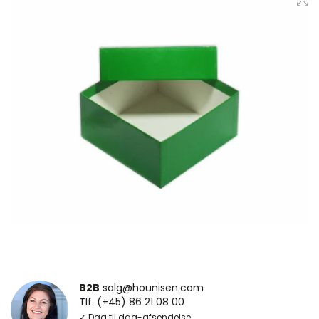
B2B
salg@hounisen.com
Tlf. (+45) 86 21 08 00
✓ Dag til dag-afsendelse