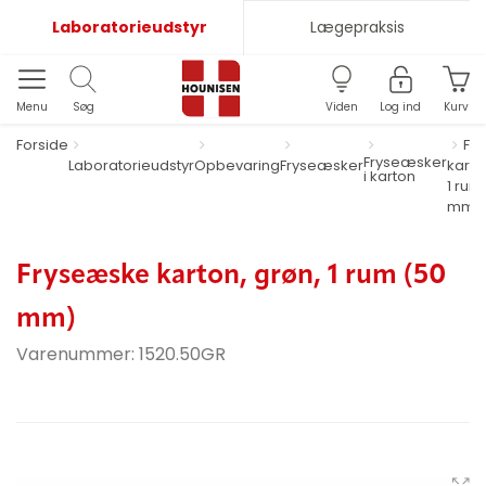
Laboratorieudstyr
Lægepraksis
Menu
Søg
Viden
Log ind
Kurv
Forside
Fr
Fryseæsker
Laboratorieudstyr
Opbevaring
Fryseæsker
karto
i karton
1 rum
mm)
Fryseæske karton, grøn, 1 rum (50
mm)
Varenummer:
1520.50GR