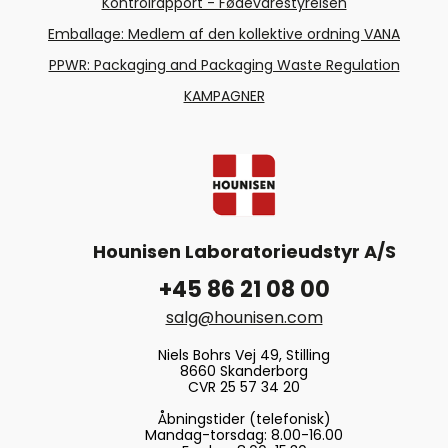
Kontrolrapport - Fødevarestyrelsen
Emballage: Medlem af den kollektive ordning VANA
PPWR: Packaging and Packaging Waste Regulation
KAMPAGNER
Hounisen Laboratorieudstyr A/S
+45 86 21 08 00
salg@hounisen.com
Niels Bohrs Vej 49, Stilling
8660 Skanderborg
CVR 25 57 34 20
Åbningstider (telefonisk)
Mandag-torsdag: 8.00-16.00