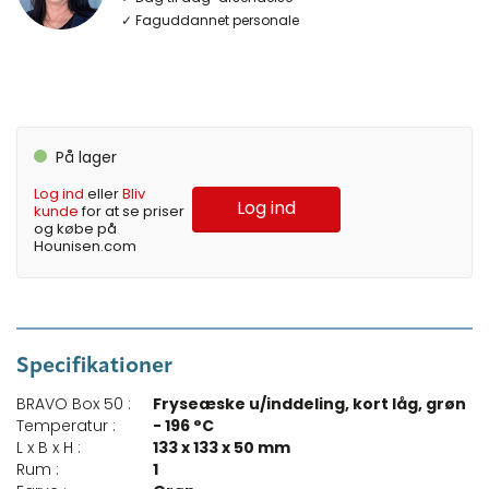
✓ Faguddannet personale
På lager
Log ind
eller
Bliv
Log ind
kunde
for at se priser
og købe på
Hounisen.com
Specifikationer
BRAVO Box 50 :
Fryseæske u/inddeling, kort låg, grøn
Temperatur :
- 196 °C
L x B x H :
133 x 133 x 50 mm
Rum :
1