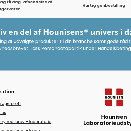
ag til dag-afsendelse af
Hurtig genbestilling
agervarer
liv en del af Hounisens® univers i d
ng af udvalgte produkter til din branche samt gode råd fr
yhedsbrevet. Læs Persondatapolitik under Handelsbeting
mation
rugerprofil
 os
Hounisen
 nyhedsbrev - laboratorie
Laboratorieudsty
 nyhedsbrev - læge