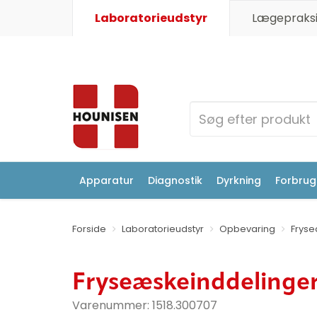
Laboratorieudstyr
Lægepraksi
Apparatur
Diagnostik
Dyrkning
Forbrugs
Forside
Laboratorieudstyr
Opbevaring
Frys
Fryseæskeinddelinger
Varenummer:
1518.300707