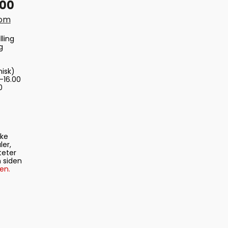
 00
com
lling
g
nisk)
-16.00
0
ske
ler,
teter
 siden
en.