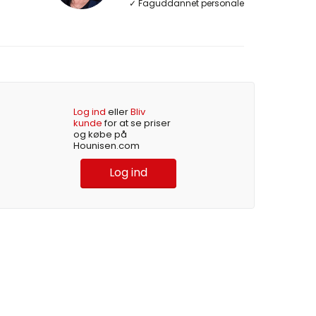
✓ Faguddannet personale
Log ind
eller
Bliv
kunde
for at se priser
og købe på
Hounisen.com
Log ind