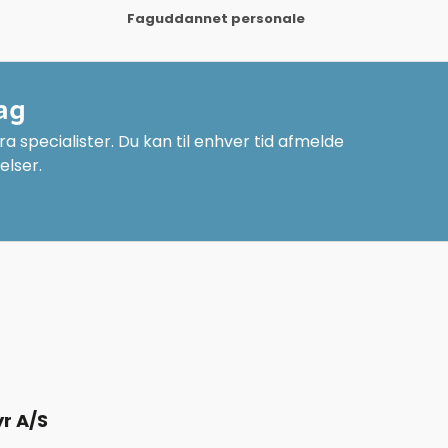
Faguddannet personale
ag
a specialister. Du kan til enhver tid afmelde
elser.
r A/S