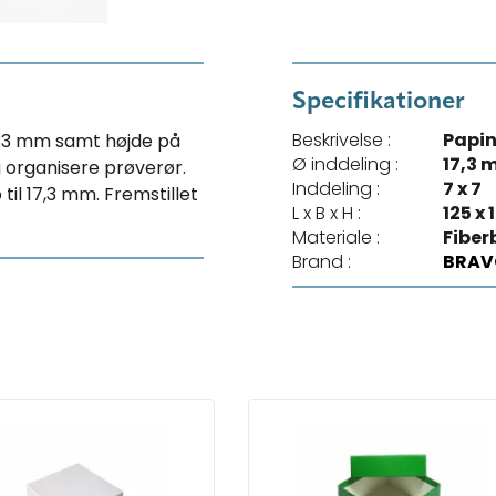
Specifikationer
Beskrivelse :
Papin
 133 mm samt højde på
Ø inddeling :
17,3
g organisere prøverør.
Inddeling :
7 x 7
il 17,3 mm. Fremstillet
L x B x H :
125 x
Materiale :
Fiber
Brand :
BRAV