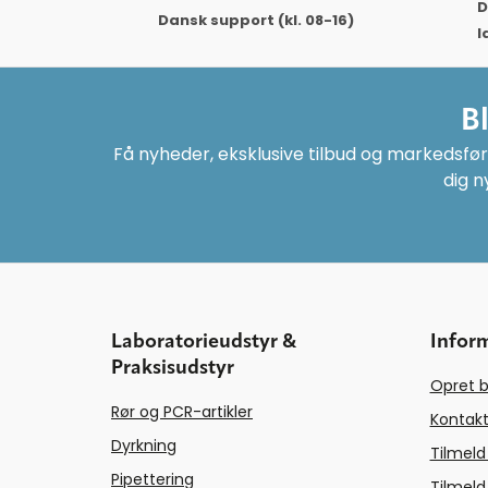
D
Dansk support (kl. 08-16)
l
B
Få nyheder, eksklusive tilbud og markedsføri
dig n
Laboratorieudstyr &
Infor
Praksisudstyr
Opret b
Rør og PCR-artikler
Kontakt
Dyrkning
Tilmeld
Pipettering
Tilmeld