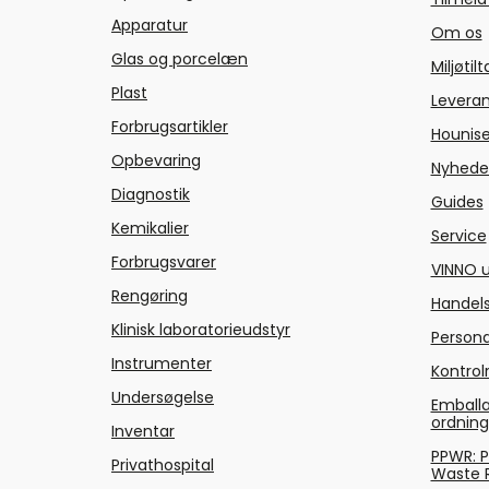
Apparatur
Om os
Glas og porcelæn
Miljøtil
Plast
Levera
Forbrugsartikler
Hounise
Opbevaring
Nyhede
Diagnostik
Guides
Kemikalier
Service
Forbrugsvarer
VINNO u
Rengøring
Handels
Klinisk laboratorieudstyr
Persond
Instrumenter
Kontrol
Undersøgelse
Emballa
ordnin
Inventar
PPWR: 
Privathospital
Waste 