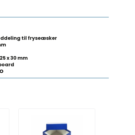
ddeling til fryseæsker
 mm
 125 x 30 mm
board
O