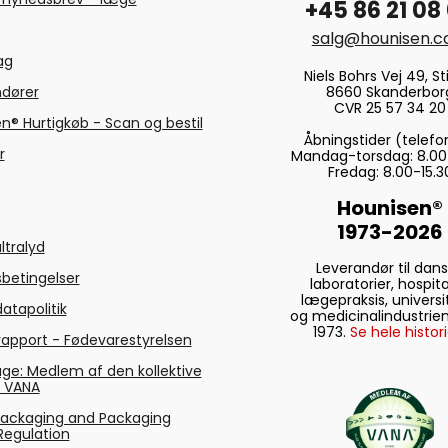
+45 86 21 08
salg@hounisen.
tag
Niels Bohrs Vej 49, Sti
8660 Skanderbor
ndører
CVR 25 57 34 20
n® Hurtigkøb - Scan og bestil
Åbningstider (telefo
r
Mandag-torsdag: 8.00
Fredag: 8.00-15.3
Hounisen®
1973-2026
ltralyd
Leverandør til dan
betingelser
laboratorier, hospita
lægepraksis, universi
atapolitik
og medicinalindustrien
1973.
Se hele histori
rapport - Fødevarestyrelsen
ge: Medlem af den kollektive
g VANA
Packaging and Packaging
Regulation