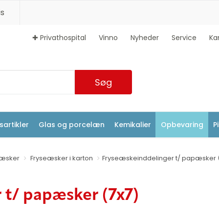
s
✚ Privathospital
Vinno
Nyheder
Service
Ka
Søg
artikler
Glas og porcelæn
Kemikalier
Opbevaring
P
eæsker
Fryseæsker i karton
Fryseæskeinddelinger t/ papæsker 
 t/ papæsker (7x7)