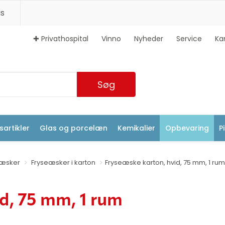
s
✚ Privathospital
Vinno
Nyheder
Service
Ka
Søg
artikler
Glas og porcelæn
Kemikalier
Opbevaring
P
eæsker
Fryseæsker i karton
Fryseæske karton, hvid, 75 mm, 1 rum
d, 75 mm, 1 rum