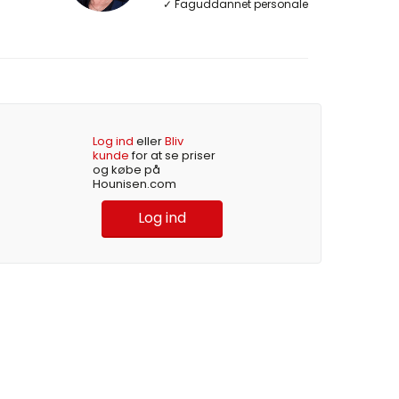
✓ Faguddannet personale
Log ind
eller
Bliv
kunde
for at se priser
og købe på
Hounisen.com
Log ind