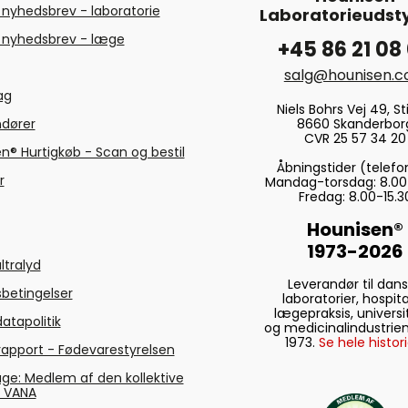
 nyhedsbrev - laboratorie
Laboratorieudsty
 nyhedsbrev - læge
+45 86 21 08
salg@hounisen.
tag
Niels Bohrs Vej 49, Sti
8660 Skanderbor
ndører
CVR 25 57 34 20
n® Hurtigkøb - Scan og bestil
Åbningstider (telefo
r
Mandag-torsdag: 8.00
Fredag: 8.00-15.3
Hounisen®
1973-2026
ltralyd
Leverandør til dan
betingelser
laboratorier, hospita
lægepraksis, universi
atapolitik
og medicinalindustrien
1973.
Se hele histori
rapport - Fødevarestyrelsen
ge: Medlem af den kollektive
g VANA