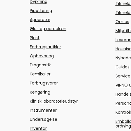
Dyrkning
Tilmeld
Pipettering
Tilmeld
Apparatur
Om os
Glas og porcelæn
Miljøtil
Plast
Levera
Forbrugsartikler
Hounise
Opbevaring
Nyhede
Diagnostik
Guides
Kemikalier
Service
Forbrugsvarer
VINNO u
Rengøring
Handels
Klinisk laboratorieudstyr
Persond
Instrumenter
Kontrol
Undersøgelse
Emballa
ordnin
Inventar