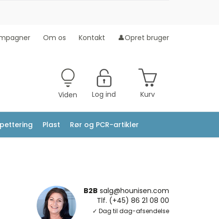
mpagner
Om os
Kontakt
👤Opret bruger
Log ind
Kurv
Viden
ipettering
Plast
Rør og PCR-artikler
B2B
salg@hounisen.com
Tlf. (+45) 86 21 08 00
✓ Dag til dag-afsendelse