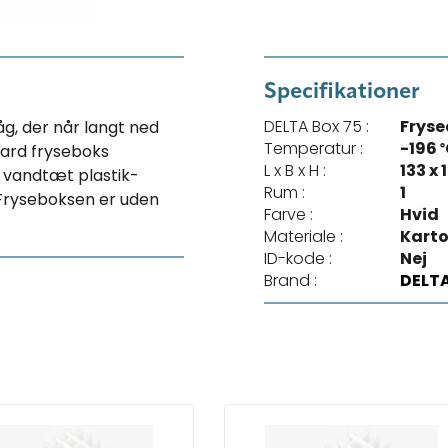
Specifikationer
DELTA Box 75 :
Fryse
åg, der når langt ned
Temperatur :
-196 
dard fryseboks
L x B x H :
133 x
a vandtæt plastik-
Rum :
1
. Fryseboksen er uden
Farve :
Hvid
Materiale :
Karto
ID-kode :
Nej
Brand :
DELT