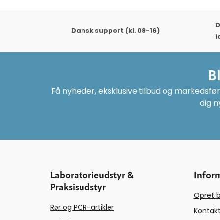
D
Dansk support (kl. 08-16)
l
B
Få nyheder, eksklusive tilbud og markedsføri
dig n
Laboratorieudstyr &
Infor
Praksisudstyr
Opret b
Rør og PCR-artikler
Kontakt