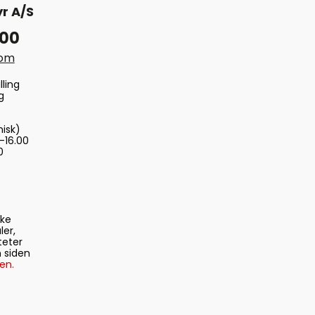
r A/S
 00
com
lling
g
nisk)
-16.00
0
ske
ler,
teter
 siden
en.