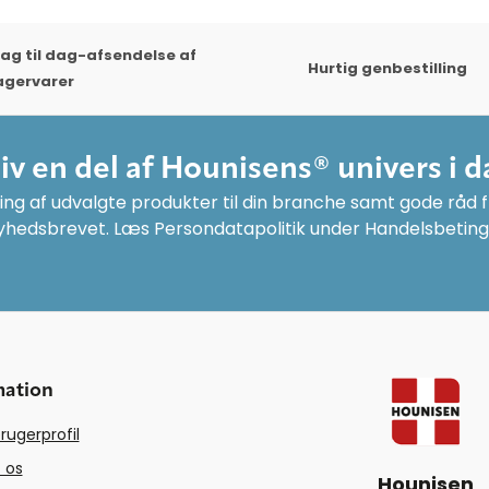
ag til dag-afsendelse af
Hurtig genbestilling
agervarer
liv en del af Hounisens® univers i d
ng af udvalgte produkter til din branche samt gode råd fr
yhedsbrevet. Læs Persondatapolitik under Handelsbeting
mation
rugerprofil
 os
Hounisen