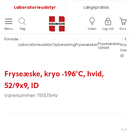
Laboratorieudstyr
Lægepraksis
Menu
Søg
Viden
Log ind
Kurv
Forside
Fr
Fryseæsker
Laboratorieudstyr
Opbevaring
Fryseæsker
kryo 
i plast
hvid,
ID
Fryseæske, kryo -196°C, hvid,
52/9x9, ID
Varenummer:
1515.15HV