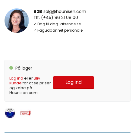
B2B
salg@hounisen.com
Tlf. (+45) 86 21 08 00
✓ Dag til dag-afsendelse
✓ Faguddannet personale
På lager
Log ind
eller
Bliv
Log ind
kunde
for at se priser
og købe på
Hounisen.com