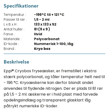
Specifikationer
Temperatur :
-196°C til + 121 °C
Passer til rør :
1,5 - 2 ml
L x B x H :
133 x 133 x 52
Antal huller :
81 (9 x 9 )
Farve :
Hvid
Materiale :
Polycarbonat
ID-kode :
Nummerisk 1-100, låg
Brand :
Kryo box
Beskrivelse
Eppi® Cryobox fryseæsker, er fremstillet i ekstra
stærk polycarbonat, og tåler temperatur helt ned til
- 196 °C. Kryoæskerne kan derfor blandt andet
anvendes til flydende nitrogen. Der er plads til 81 rør
på 1,5 – 2 ml. æskerne er i hvid plast med farvede
opdelingsindlæg og transparent glasklart låg
påtrykt numeriske ID-koder.