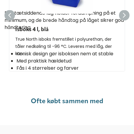
Det tætsiddende låg holder fordampning på et
minimum, og de brede håndtag på låget sikrer god
håndtering.
Isboks 4 l, blå
True North isboks fremstillet i polyurethan, der
tåler nedkøling til -96 °C. Leveres med låg, der
Konisk design gør isboksen nem at stable
kan...
Med praktisk hældetud
Fås i 4 størrelser og farver
Ofte købt sammen med