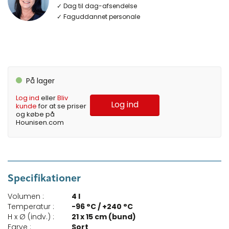
✓ Dag til dag-afsendelse
✓ Faguddannet personale
På lager
Log ind
eller
Bliv
Log ind
kunde
for at se priser
og købe på
Hounisen.com
Specifikationer
Volumen :
4 l
Temperatur :
-96 °C / +240 °C
H x Ø (indv.) :
21 x 15 cm (bund)
Farve :
Sort