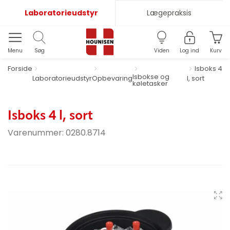
Laboratorieudstyr
Lægepraksis
Menu
Søg
Viden
Log ind
Kurv
Forside
Isboks 4
Isbokse og
Laboratorieudstyr
Opbevaring
l, sort
køletasker
Isboks 4 l, sort
Varenummer:
0280.8714