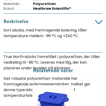
Materiale :
Polyurethan
Brand :
Heathrow Scientific®
Beskrivelse
Sort isboks, med fremragende isolering, tåler
temperature mellem -96 °C og +240 °C.
True North isboks fremstillet i polyurethan, der tåler
nedkøling til -96 °C. Leveres med låg, der kan
placeres under bunden på isboksen.
Relaterede varer
Det robuste polyurethan-materiale har
fremragende isoleringsegenskaber, hvilket gør
denne type isboks ideel til nedkøling af
temperaturfølsomme prøver.