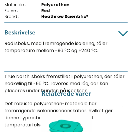
Materiale :
Polyurethan
Farve :
Rød
Brand :
Heathrow Scientific®
Beskrivelse
Rød isboks, med fremragende isolering, tåler
temperature mellem -96 °C og +240 °C.
True North isboks fremstillet i polyurethan, der tåler
nedkøling til -96 °C. Leveres med låg, der kan
placeres under bunden på isboksen.
Relaterede varer
Det robuste polyurethan-materiale har
fremragende isoleringsegenskaber, hvilket gør
denne type isboks ideel til nedkøling af
temperaturfølsomme prøver.