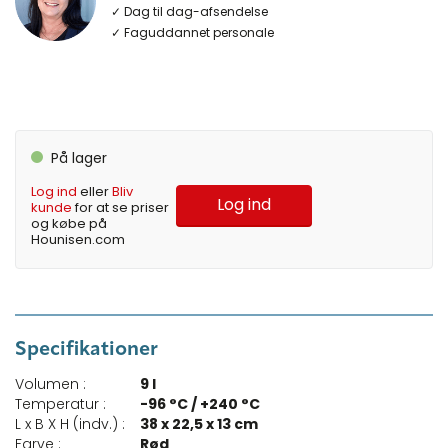
✓ Dag til dag-afsendelse
✓ Faguddannet personale
På lager
Log ind
eller
Bliv
Log ind
kunde
for at se priser
og købe på
Hounisen.com
Specifikationer
Volumen :
9 l
Temperatur :
-96 °C / +240 °C
L x B X H (indv.) :
38 x 22,5 x 13 cm
Farve :
Rød