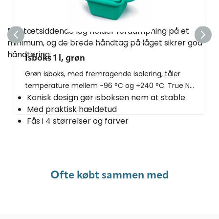
Det tætsiddende låg holder fordampning på et
minimum, og de brede håndtag på låget sikrer god
håndtering.
Isboks 1 l, grøn
Grøn isboks, med fremragende isolering, tåler
temperature mellem -96 °C og +240 °C. True N...
Konisk design gør isboksen nem at stable
Med praktisk hældetud
Fås i 4 størrelser og farver
Ofte købt sammen med