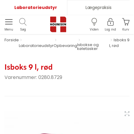
Laboratorieudstyr
Lægepraksis
Menu
Søg
Viden
Log ind
Kurv
Forside
Isboks 9
Isbokse og
Laboratorieudstyr
Opbevaring
l, rød
køletasker
Isboks 9 l, rød
Varenummer:
0280.8729