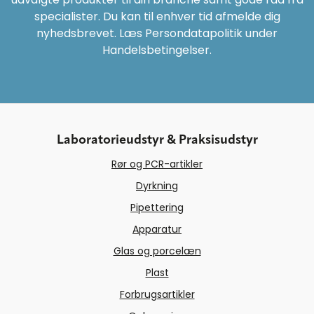
produktspecialister, og vi medbringer
specialister. Du kan til enhver tid afmelde dig
Læs mere
gratis vareprøver fra SARSTEDT, så du
nyhedsbrevet. Læs Persondatapolitik under
kan opleve kvaliteten i dit eget
Handelsbetingelser.
Download produktblad
laboratorie.
Bestil her
Kontakt os
salg@hounisen.com
Tlf.: (+45) 86 21 08 00
SARSTEDT indstikspropper er velegnede både
Laboratorieudstyr & Praksisudstyr
til manuel og automatiseret lukning af de
Rør og PCR-artikler
forskellige typer prøverør.
Bestil propper her
.
Dyrkning
Pipettering
Apparatur
Glas og porcelæn
Plast
Forbrugsartikler