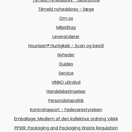
Tilmeld nyhedsbrev - laboratorie
Tilmeld nyhedsbrev - læge
Om os
Miljøtiltag
Leverandører
Hounisen® Hurtigkøb - Scan og bestil
Nyheder
Guides
Service
VINNO ultralyd
Handelsbetingelser
Persondatapolitik
Kontrolrapport - Fødevarestyrelsen
Emballage: Medlem af den kollektive ordning VANA
PPWR: Packaging and Packaging Waste Regulation