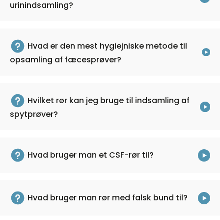
urinindsamling?
Hvad er den mest hygiejniske metode til
opsamling af fæcesprøver?
Hvilket rør kan jeg bruge til indsamling af
spytprøver?
Venøs blodprøvetagning
®
Det unikke
S-Monovette
2-i-1
blodtagningssystem bidrager til
Hvad bruger man et CSF-rør til?
pålidelig blodprøveanalyse, og dermed
behandling af patienten på den
Kapillær blodprøvetagning
hurtigste og mest effektive måde.
SARSTEDT tilbyder et af markedets
Hvad bruger man rør med falsk bund til?
mest omfattende
®
S-Monovette
kombinerer den
produktsortimenteter til kapillær
konventionelle vakuumteknik med den