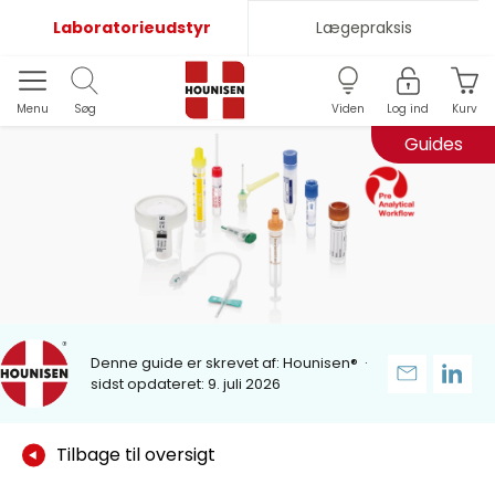
Laboratorieudstyr
Lægepraksis
Menu
Søg
Viden
Log ind
Kurv
Guides
Denne guide er skrevet af:
Hounisen®
·
sidst opdateret: 9. juli 2026
Tilbage til oversigt