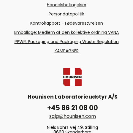
Handelsbetingelser
Persondatapolitik
Kontrolrapport - Fødevarestyrelsen
Emballage: Medlem af den kollektive ordning VANA
PPWR: Packaging and Packaging Waste Regulation
KAMPAGNER
Hounisen Laboratorieudstyr A/S
+45 86 21 08 00
salg@hounisen.com
Niels Bohrs Vej 49, Stilling
8660 Skanderborg