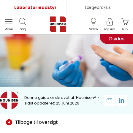
Laboratorieudstyr
Lægepraksis
Menu
Søg
Viden
Log ind
Kurv
Guides
Denne guide er skrevet af:
Hounisen®
·
sidst opdateret: 25. juni 2026
Tilbage til oversigt