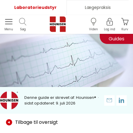
Laboratorieudstyr
Lægepraksis
Menu
Søg
Viden
Log ind
Kurv
Guides
Denne guide er skrevet af:
Hounisen®
·
sidst opdateret: 9. juli 2026
Tilbage til oversigt