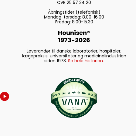
CVR 25 57 34 20
Meddelelse: "Vælg
destinationsmappe" ➜ Vælg
Åbningstider (telefonisk)
, eller behold
Gennemse...
Mandag-torsdag: 8.00-16.00
Fredag: 8.00-15.30
computerens forslag ➜ Klik
Næste >
Hounisen®
1973-2026
Leverandør til danske laboratorier, hospitaler,
lægepraksis, universiteter og medicinalindustrien
siden 1973.
Se hele historien.
OBS
-
Version: 2.01:
"Installer
[ProductName] databasen i" ➜
Vælg
eller behold
Gennemse...
computerens forslag ➜ Klik
Næste >