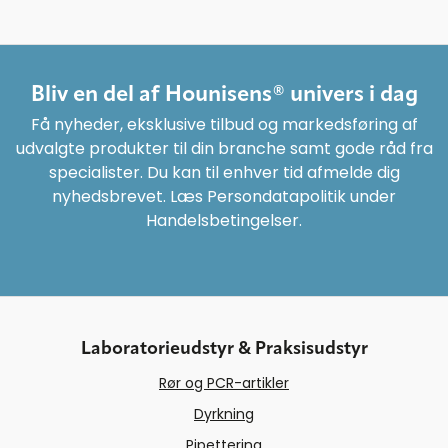
2.04 SE-1515
➜ Vælg
Udpak
alle...
Bliv en del af Hounisens® univers i dag
Få nyheder, eksklusive tilbud og markedsføring af
udvalgte produkter til din branche samt gode råd fra
Trin 3:
specialister. Du kan til enhver tid afmelde dig
Vælg den mappeplacering,
nyhedsbrevet. Læs Persondatapolitik under
computeren selv foreslår (i dette
Handelsbetingelser.
tilfælde
) ➜ Vælg
Pak ud
Overførsler
(afvent at jobbet er 100% fuldført)
OBS
- Det er også muligt at lave sin
egen mappe, denne må bare ikke ligge
Laboratorieudstyr & Praksisudstyr
på skrivebordet.
Rør og PCR-artikler
Dyrkning
Pipettering