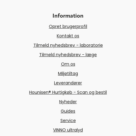
Dobbeltklik på mappen
8312-
Information
02.05.250444-2.04 SE-1515
(version
2.04)
Opret brugerprofil
Kontakt os
➜ Vælg
Target
Tilmeld nyhedsbrev - laboratorie
Tilmeld nyhedsbrev - læge
Om os
Trin 5:
Miljøtiltag
Scroll ned til bunden af listen over
emner i mappen:
Leverandører
Hounisen® Hurtigkøb - Scan og bestil
Dobbeltklik på
Setup
(program)
Nyheder
eller
Setup.exe
➜ Installationen
påbegyndes.
Guides
Service
VINNO ultralyd