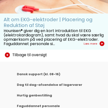
➜ Vent til den komprimerede zip-fil er
downloadet.
Alt om EKG-elektroder | Placering og
Reduktion af Støj
Hounisen® giver dig en kort introduktion til EKG
(elektrokardiogram), samt hvad du skal være særlig
OBS
- På de fleste computere vil zip-
opmærksom på ved placering af EKG-elektroder.
Faguddannet personale si...
filen nu ligge under
. Det er
Læs mere
Overførsler
også muligt at lave sin egen mappe,
Tilbage til oversigt
denne må bare ikke ligge på
skrivebordet.
Dansk support (kl. 08-16)
Trin 2:
Dag til dag-afsendelse af lagervarer
Højreklik på zip-filen:
Hurtig genbestilling
Version 2.04:
8312-02.05.250444-
Faguddannet personale