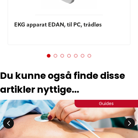
anvendes til Windows 10 og 11 :
Version 2.11: Klik
her
Version 2.20: Klik
her
EKG apparat EDAN, til PC, trådløs
Filen downloades via Dropbox ved et
klik på download-ikonet i øverste højre
hjørne. Vælg muligheden
'Eller fortsæt
nederst i
med kun at downloade'
dialogboksen, i stedet for at logge på.
Du kunne også finde disse
artikler nyttige...
Guides