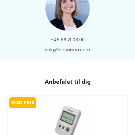
+45 86 21 08 00
salg@hounisen.com
Anbefalet til dig
GOD PRIS
Følg vejledningen trin for trin
Trin 1:
Start download af softwaren kan