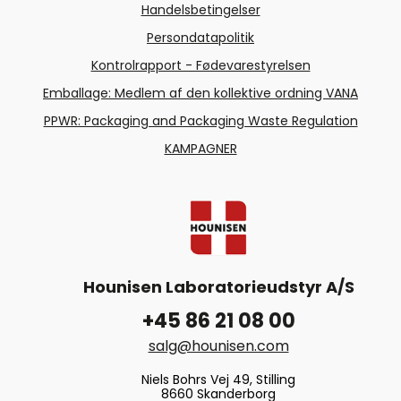
Handelsbetingelser
OBS
- Du kan blive bedt om at give
tilladdelse til, at der foretages
Persondatapolitik
ændringer på din enhed.
Kontrolrapport - Fødevarestyrelsen
Emballage: Medlem af den kollektive ordning VANA
PPWR: Packaging and Packaging Waste Regulation
Trin 6:
KAMPAGNER
Følg
installationsvejledningen
ved
at gennemgå de enkelte trin i
'InstallShield Wizard':
Meddelelse: "Velkommen til
InstallShield Wizard for SE-1515" ➜
Klik
Næste >
Hounisen Laboratorieudstyr A/S
+45 86 21 08 00
salg@hounisen.com
Niels Bohrs Vej 49, Stilling
8660 Skanderborg