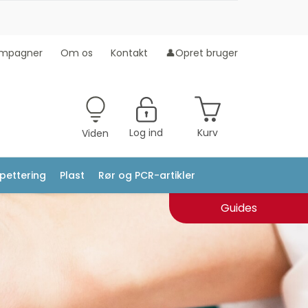
mpagner
Om os
Kontakt
👤Opret bruger
Log ind
Kurv
Viden
ipettering
Plast
Rør og PCR-artikler
Guides