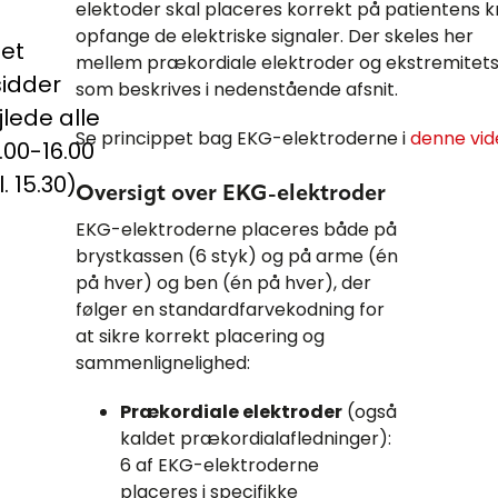
elektoder skal placeres korrekt på patientens k
opfange de elektriske signaler. Der skeles her
et
mellem prækordiale elektroder og ekstremitets
sidder
som beskrives i nedenstående afsnit.
ejlede alle
Se princippet bag EKG-elektroderne i
denne vid
00-16.00
. 15.30).
Oversigt over EKG-elektroder
EKG-elektroderne placeres både på
brystkassen (6 styk) og på arme (én
på hver) og ben (én på hver), der
følger en standardfarvekodning for
at sikre korrekt placering og
sammenlignelighed:
Prækordiale elektroder
(også
kaldet prækordialafledninger):
6 af EKG-elektroderne
placeres i specifikke