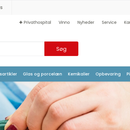
s
✚ Privathospital
Vinno
Nyheder
Service
Ka
Søg
artikler
Glas og porcelæn
Kemikalier
Opbevaring
P