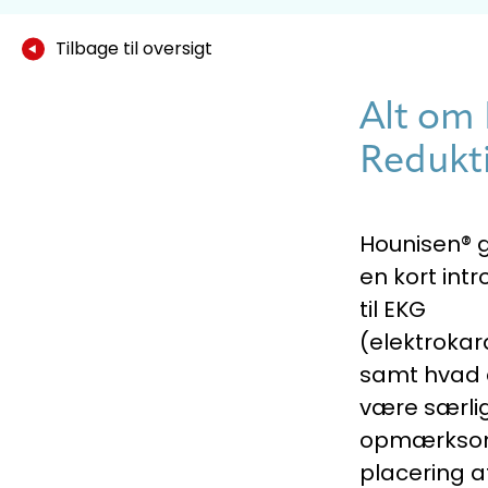
Tilbage til oversigt
Alt om 
Redukti
Hounisen® g
en kort int
til EKG
(elektrokar
samt hvad 
være særli
opmærkso
placering a