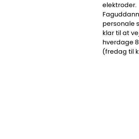
elektroder.
Faguddann
personale 
klar til at v
hverdage 8.
(fredag til kl