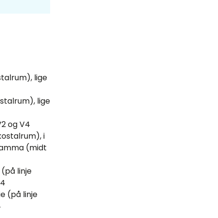
alrum), lige
talrum), lige
V2 og V4
ostalrum), i
 mamma (midt
(på linje
V4
e (på linje
4