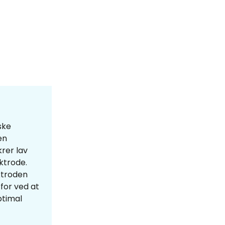
ske
en
rer lav
ktrode.
ktroden
for ved at
ptimal