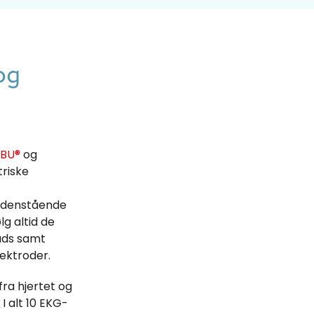
og
BU®
og
triske
Nedenstående
ølg altid de
lads samt
ektroder.
fra hjertet og
 I alt 10 EKG-