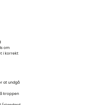
d
ls om
t i korrekt
or at undgå
på kroppen
al (standard