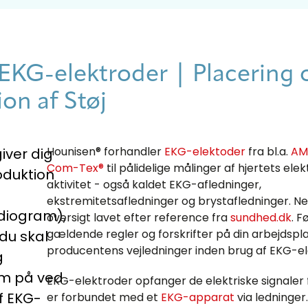
EKG-elektroder | Placering 
on af Støj
Hounisen® forhandler
EKG-elektoder
fra bl.a.
AM
iver dig
Com-Tex®
til pålidelige målinger af hjertets elek
roduktion
aktivitet - også kaldet EKG-afledninger,
ekstremitetsafledninger og brystafledninger. 
diogram),
oversigt lavet efter reference fra
sundhed.dk
. F
gældende regler og forskrifter på din arbejdsp
du skal
producentens vejledninger inden brug af EKG-el
g
m på ved
EKG-elektroder opfanger de elektriske signaler 
f EKG-
er forbundet med et
EKG-apparat
via ledninger.