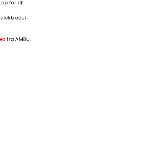
rop for at
elektroder,
eo
fra AMBU.