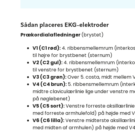
Sådan placeres EKG-elektroder
Prækordialafledninger
(brystet)
V1 (C1 rød):
4. ribbensmellemrum (interkost
til højre for brystbenet (sternum)
V2 (C2 gul):
4. ribbensmellemrum (interkos
til venstre for brystbenet (sternum)
V3 (C3 grøn):
Over 5. costa, midt mellem 
V4 (C4 brun):
5. ribbensmellemrum (interk
midtre claviculærlinie lige under venstre
på nøglebenet)
V5 (C5 sort):
Venstre forreste aksillærlinie 
med forreste armhulefold) på højde med 
V6 (C6 lilla):
Venstre midterste aksillærlini
med midten af armhulen) på højde med V