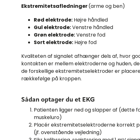
Ekstremitetsafledninger
(arme og ben)
Rød elektrode:
Højre håndled
Gul elektrode:
Venstre håndled
Grøn elektrode:
Venstre fod
Sort elektrode:
Højre fod
Kvaliteten af signalet afhænger dels af, hvor go
kontakten er mellem elektroderne og huden, de
de forskellige ekstremitetselektroder er placere
rækkefølge på kroppen.
Sådan optager du et EKG
Patienten ligger ned og slapper af (dette f
muskeluro)
Placér ekstremitetselektroderne korrekt 
(jf. ovenstående vejledning)
Sikr kalibrering, registrering med 1 mV sign