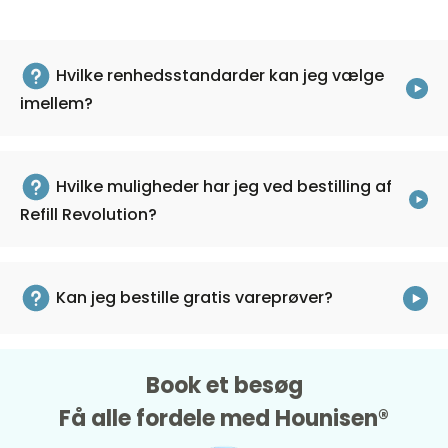
autoklavering.
Vedhængt låg med 120 graders hældning
tillader brug af multikanalspipetter.
Hvilke renhedsstandarder kan jeg vælge
imellem?
Tip!
Boksen kan bestilles med skridsikre gummifødder
(varenummer
95.1760.100
).
Hvilke muligheder har jeg ved bestilling af
Refill Revolution?
Kan jeg bestille gratis vareprøver?
Book et besøg
Få alle fordele med Hounisen®