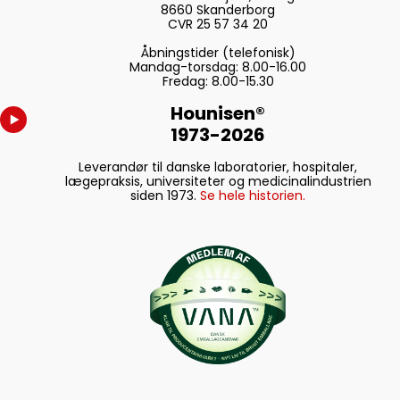
også efter at
8660 Skanderborg
CVR 25 57 34 20
emballagefilmen
er fjernet.
Åbningstider (telefonisk)
Mandag-torsdag: 8.00-16.00
Fredag: 8.00-15.30
Hounisen®
StackPack
1973-2026
Leverandør til danske laboratorier, hospitaler,
lægepraksis, universiteter og medicinalindustrien
Effektiv. Stabil.
siden 1973.
Se hele historien.
Prisvenlig.
SARSTEDT
StackPack er den
optimale løsning
til højeffektive
arbejdspladser.
Takket være det
kompakte og