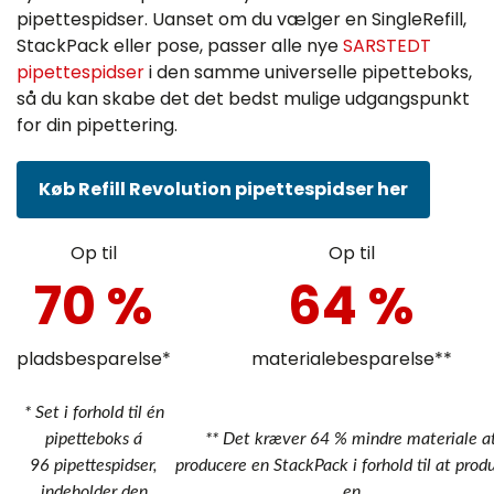
pipettespidser. Uanset om du vælger en SingleRefill,
StackPack eller pose, passer alle nye
SARSTEDT
pipettespidser
i den samme universelle pipetteboks,
så du kan skabe det det bedst mulige udgangspunkt
for din pipettering.
Køb Refill Revolution pipettespidser her
Op til
Op til
70 %
64 %
pladsbesparelse*
materialebesparelse**
* Set i forhold til én
pipetteboks á
** Det kræver 64 % mindre materiale a
96 pipettespidser,
producere en StackPack i forhold til at prod
indeholder den
en