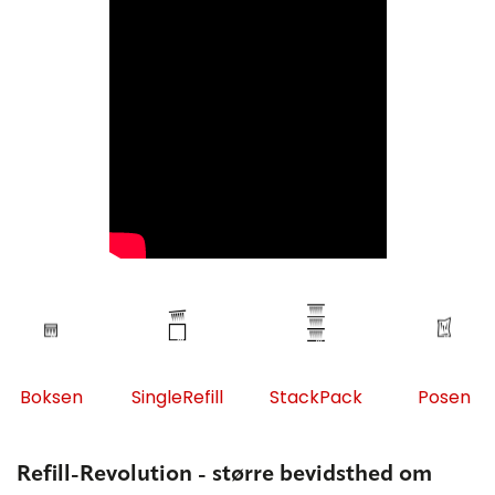
Boksen
SingleRefill
StackPack
Posen
Refill-Revolution - større bevidsthed om