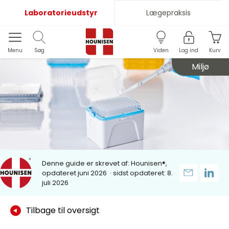
Laboratorieudstyr
Lægepraksis
Menu
Søg
Viden
Log ind
Kurv
Miljø
Denne guide er skrevet af:
Hounisen®,
opdateret juni 2026
· sidst opdateret: 8.
juli 2026
Tilbage til oversigt