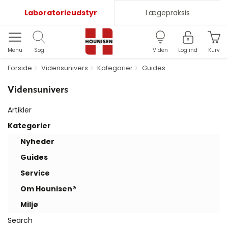
Laboratorieudstyr
Lægepraksis
Menu
Søg
Viden
Log ind
Kurv
Forside
Vidensunivers
Kategorier
Guides
Vidensunivers
Artikler
Kategorier
Nyheder
Guides
Service
Om Hounisen®
Miljø
Search