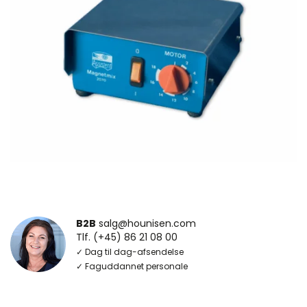
B2B
salg@hounisen.com
Tlf. (+45) 86 21 08 00
✓ Dag til dag-afsendelse
✓ Faguddannet personale