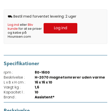
⛟ Bestil med forventet levering: 2 uger
Log ind
eller
Bliv
Log ind
kunde
for at se priser
og købe på
Hounisen.com
Specifikationer
rpm :
80-1600
Beskrivelse :
H-2070 magnetomrører uden varme
L x B x H cm :
16 x 16 x 10
Vægt kg :
1,6
Kapacitet l :
10
Brand :
Assistent®