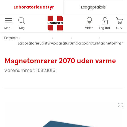
Laboratorieudstyr
Lægepraksis
Menu
Søg
Viden
Log ind
Kurv
Forside
Laboratorieudstyr
Apparatur
Småapparatur
Magnetomrører
Magnetomrører 2070 uden varme
Varenummer:
1582.1015