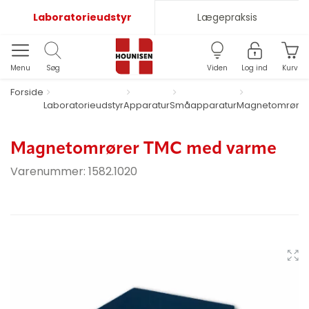
Laboratorieudstyr
Lægepraksis
Menu
Søg
Viden
Log ind
Kurv
Forside
Laboratorieudstyr
Apparatur
Småapparatur
Magnetomrører
Magnetomrører TMC med varme
Varenummer:
1582.1020