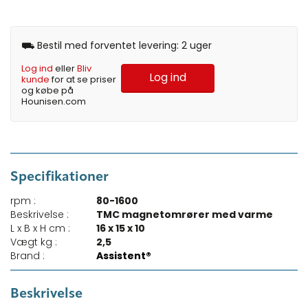
⛟ Bestil med forventet levering: 2 uger
Log ind
eller
Bliv
Log ind
kunde
for at se priser
og købe på
Hounisen.com
Specifikationer
rpm :
80-1600
Beskrivelse :
TMC magnetomrører med varme
L x B x H cm :
16 x 15 x 10
Vægt kg :
2,5
Brand :
Assistent®
Beskrivelse