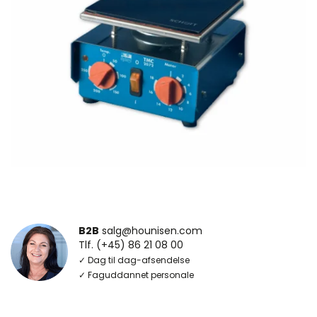
B2B
salg@hounisen.com
Tlf. (+45) 86 21 08 00
✓ Dag til dag-afsendelse
✓ Faguddannet personale