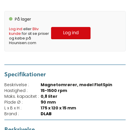
På lager
Log ind
eller
Bliv
Log ind
kunde
for at se priser
og købe på
Hounisen.com
Specifikationer
Beskrivelse :
Magnetomrører, model FlatSpin
Hastighed :
15-1500 rpm
Maks. kapacitet :
0,8 liter
Plade Ø :
90 mm
L x B x H :
175 x 120 x 15 mm
Brand :
DLAB