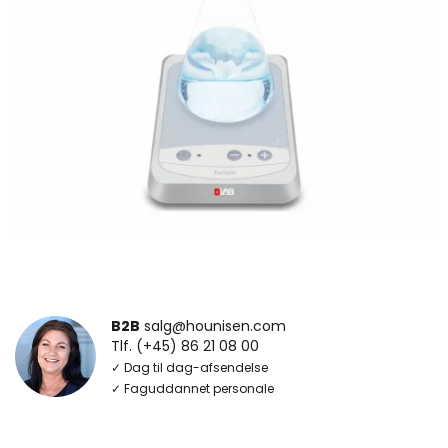
B2B
salg@hounisen.com
Tlf. (+45) 86 21 08 00
✓ Dag til dag-afsendelse
✓ Faguddannet personale