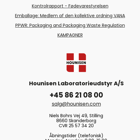
Kontrolrapport - Fødevarestyrelsen
Emballage: Medlem af den kollektive ordning VANA
PPWR: Packaging and Packaging Waste Regulation
KAMPAGNER
Hounisen Laboratorieudstyr A/S
+45 86 21 08 00
salg@hounisen.com
Niels Bohrs Vej 49, Stilling
8660 Skanderborg
CVR 25 57 34 20
Åbningstider (telefonisk)