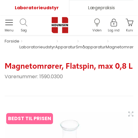
Laboratorieudstyr
Lægepraksis
Menu
Søg
Viden
Log ind
Kurv
Forside
Laboratorieudstyr
Apparatur
Småapparatur
Magnetomrører
Magnetomrører, Flatspin, max 0,8 L
Varenummer:
1590.0300
BEDST TIL PRISEN