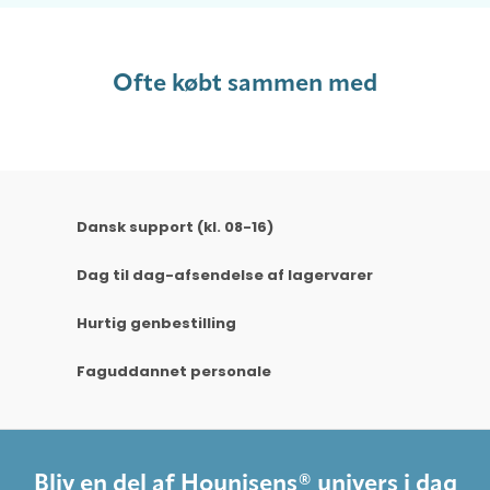
Ofte købt sammen med
Dansk support (kl. 08-16)
Dag til dag-afsendelse af lagervarer
Hurtig genbestilling
Faguddannet personale
Bliv en del af Hounisens® univers i dag