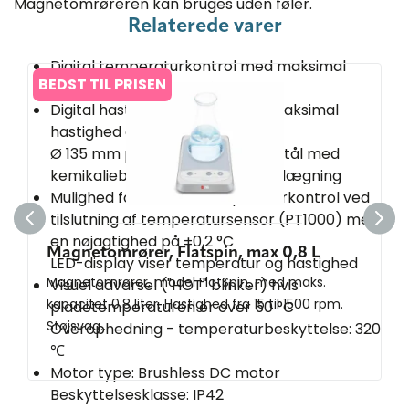
Magnetomrøreren kan bruges uden føler.
Relaterede varer
Digital temperaturkontrol med maksimal
BEDST TIL PRISEN
temperatur op til 280 °C
Digital hastighedskontrol med maksimal
hastighed op til 1.500 rpm
Ø 135 mm plade udført i rustfrit stål med
kemikaliebestandig keramisk belægning
Mulighed for ekstern temperaturkontrol ved
tilslutning af temperatursensor (PT1000) med
en nøjagtighed på ±0,2 °C
Magnetomrører, Flatspin, max 0,8 L
LED-display viser temperatur og hastighed
Magnetomrører, model FlatSpin, med maks.
Visuel advarsel ("HOT" blinker) hvis
kapacitet 0,8 liter. Hastighed fra 15 til 1500 rpm.
pladetemperaturen er over 50 °C
Støjsvag...
Overophedning - temperaturbeskyttelse: 320
℃
Motor type: Brushless DC motor
Beskyttelsesklasse: IP42