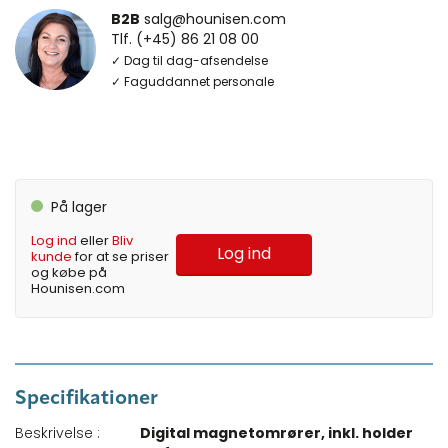
B2B
salg@hounisen.com
Tlf. (+45) 86 21 08 00
✓ Dag til dag-afsendelse
✓ Faguddannet personale
På lager
Log ind
eller
Bliv
Log ind
kunde
for at se priser
og købe på
Hounisen.com
Specifikationer
Beskrivelse :
Digital magnetomrører, inkl. holder