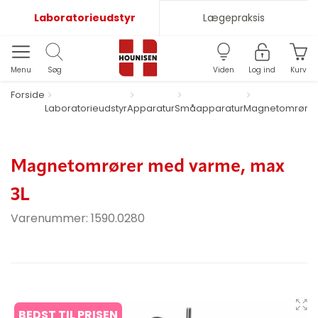
Laboratorieudstyr
Lægepraksis
Menu
Søg
Viden
Log ind
Kurv
Forside
Laboratorieudstyr
Apparatur
Småapparatur
Magnetomrører
Magnetomrører med varme, max
3L
Varenummer:
1590.0280
BEDST TIL PRISEN