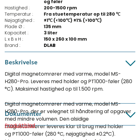
og føler
Hastighed :
200-1500 rpm
Temperatur :
Fra stuetemperatur op til 280 ℃
Nøjagtighed :
±1℃ (<100℃) ±1% (>100℃)
Plade Ø :
135 mm
Kapacitet :
3 liter
L x B x H :
150 x 260 x 100 mm
Brand :
DLAB
Beskrivelse
Digital magnetomrører med varme, model MS-
H280-Pro. Leveres med holder og PT1000-føler (280
°C). Maksimal hastighed op til 1.500 rpm.
Digital magnetomrører med varme, model MS-
H280-Pro, der er velegnet til håndtering af opgaver
Dokumenter
med mindre volumen. Den alsidige
Produktblad
magnetomrører leveres klar til brug med holder
og PT1000-føler (280 °C, nøjagtighed ±0.2°C).