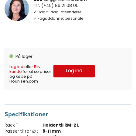
Tlf. (+45) 86 21 08 00
✓ Dag til dag-afsendelse
✓ Faguddannet personale
På lager
Log ind
eller
Bliv
Log ind
kunde
for at se priser
og købe på
Hounisen.com
Specifikationer
Rack 11 :
Holder til RM-2 L
Passer til rør Ø :
8-11 mm