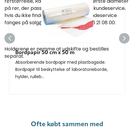
rørstørrelse, Rack (nr.) angiver den største diameter
på rør, der passer i holderen. Kontakt kundeservice,
hvis du ikke finder det du mangler. Kundeservice
fanges på salg@hounisen.com eller 86 21 08 00.
Holderene er nemme at udskifte og bestilles
Bordpapir 50 cm x 50 m
separat.
Absorberende bordpapir med plastbagside.
Bordpapir til beskyttelse af laboratorieborde,
hylder, rulleb...
Ofte købt sammen med