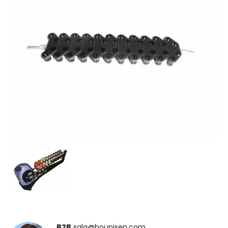
B2B
salg@hounisen.com