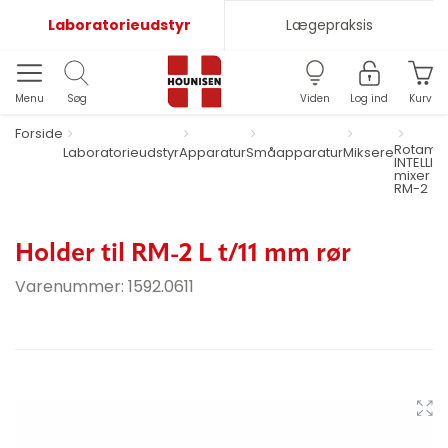
Laboratorieudstyr
Lægepraksis
Menu
Søg
Viden
Log ind
Kurv
Forside
Rotamix
Laboratorieudstyr
Apparatur
Småapparatur
Miksere
INTELLI-
mixer
RM-2
Holder til RM-2 L t/11 mm rør
Varenummer:
1592.0611