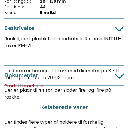
Rør, længde :
20 - 130 mm
Positioner :
44
Brand :
Elmi ltd
Beskrivelse
Rack 11, sort plastik holderindsats til Rotamix INTELLI-
mixer RM-2L.
Holderen er beregnet til rør med diameter på 8 - 11
Dokumenter
mm og længde på 20 -130 mm.
Produktbrochure
Der er plads til 44 rør, der sidder fire-og-fire på
række.
Relaterede varer
Der findes flere typer af holdere til forskellig