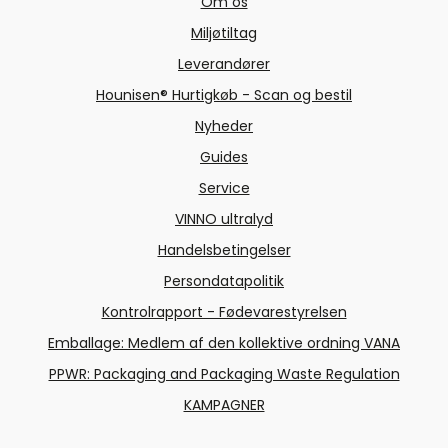
Om os
Miljøtiltag
Leverandører
Hounisen® Hurtigkøb - Scan og bestil
Nyheder
Guides
Service
VINNO ultralyd
Handelsbetingelser
Persondatapolitik
Kontrolrapport - Fødevarestyrelsen
Emballage: Medlem af den kollektive ordning VANA
PPWR: Packaging and Packaging Waste Regulation
KAMPAGNER