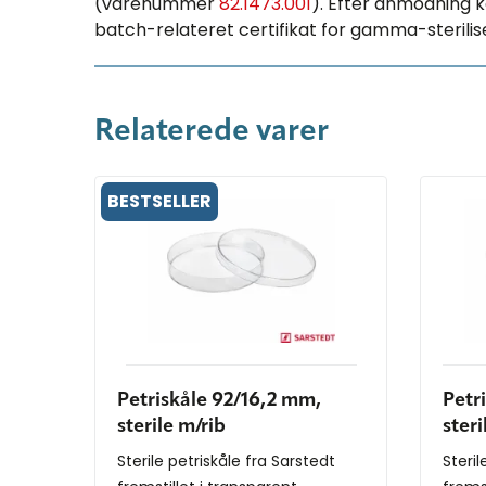
(varenummer
82.1473.001
). Efter anmodning 
batch-relateret certifikat for gamma-sterilis
Relaterede varer
BESTSELLER
Petriskåle 92/16,2 mm,
Petr
sterile m/rib
steri
Sterile petriskåle fra Sarstedt
Steril