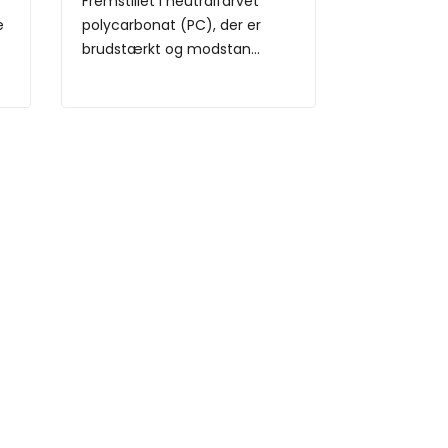
Fremstillet i neutralfarvet
e
polycarbonat (PC), der er
brudstærkt og modstan...