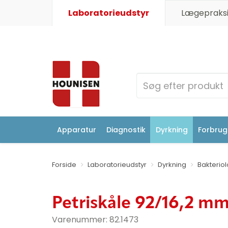
Laboratorieudstyr
Lægepraksi
Apparatur
Diagnostik
Dyrkning
Forbrugs
Forside
Laboratorieudstyr
Dyrkning
Bakteriol
Petriskåle 92/16,2 m
Varenummer:
82.1473