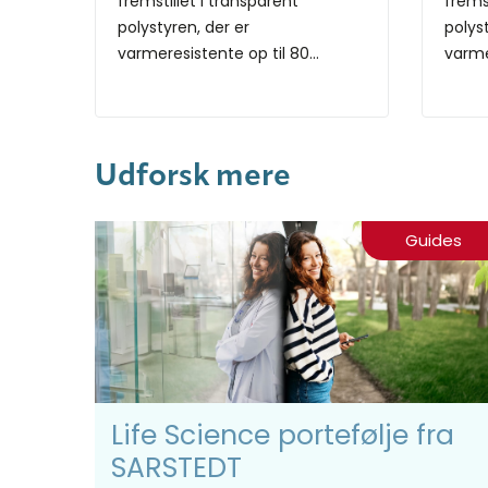
fremstillet i transparent
fremst
polystyren, der er
polys
varmeresistente op til 80...
varmer
Udforsk mere
Guides
Life Science portefølje fra
SARSTEDT