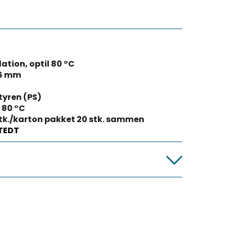
lation, optil 80 °C
16 mm
tyren (PS)
- 80 °C
tk./karton pakket 20 stk. sammen
TEDT