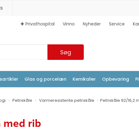
s
✚ Privathospital
Vinno
Nyheder
Service
Ka
Søg
artikler
Glas og porcelæn
Kemikalier
Opbevaring
P
ogi
Petriskåle
Varmeresistente petriskåle
Petriskåle 92/16,2
m med rib