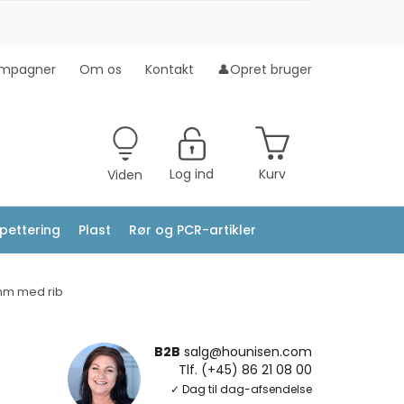
mpagner
Om os
Kontakt
👤Opret bruger
Log ind
Kurv
Viden
ipettering
Plast
Rør og PCR-artikler
 mm med rib
B2B
salg@hounisen.com
Tlf. (+45) 86 21 08 00
✓ Dag til dag-afsendelse