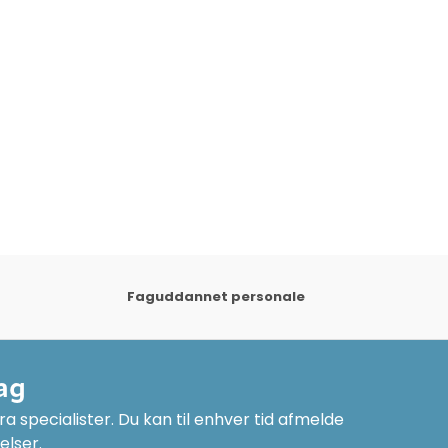
Faguddannet personale
ag
a specialister. Du kan til enhver tid afmelde
elser.