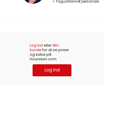
✓ Faguddannet personale
Log ind
eller
Bliv
kunde
for at se priser
og købe på
Hounisen.com
Log ind