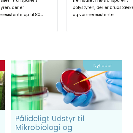
illet i transparent
fremstillet i højtransparent
tyren, der er
polystyren, der er brudstærk
esistente op til 80...
og varmeresistente...
Nyheder
Pålideligt Udstyr til
Mikrobiologi og