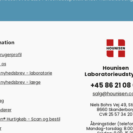
mation
rugerprofil
 os
Hounisen
 nyhedsbrev - laboratorie
Laboratorieudsty
 nyhedsbrev - læge
+45 86 21 08
salg@hounisen.
tag
Niels Bohrs Vej 49, Sti
8660 Skanderbor
ndører
CVR 25 57 34 20
n® Hurtigkøb - Scan og bestil
Åbningstider (telefo
r
Mandag-torsdag: 8.00