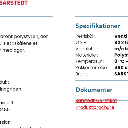
Specifikationer
Petriskål :
Venti
parent polystyren, der
Ø x H :
92 x 
. Petriskålene er
Ventilation :
m/rib
r med agar.
Materiale :
Polys
Temperatur :
0 °C 
Pakkestørrelse :
480 s
Brand :
SARS
dukt
indgriben
Dokumenter
Sarstedt Certifikat
asse 9
Produktbrochure
13485
rsion