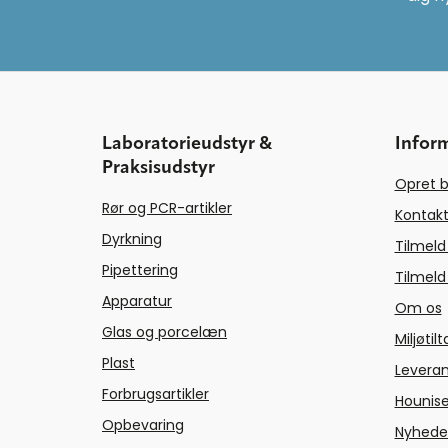
Laboratorieudstyr &
Infor
Praksisudstyr
Opret b
Rør og PCR-artikler
Kontakt
Dyrkning
Tilmeld
Pipettering
Tilmeld
Apparatur
Om os
Glas og porcelæn
Miljøtil
Plast
Levera
Forbrugsartikler
Hounise
Opbevaring
Nyhede