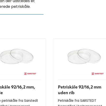
kan der udstedes et
erede petriskåle.
iskåle 92/16,2 mm,
Petriskåle 92/16,2 mm
le
uden rib
e petriskåle fra Sarstedt
Petriskåle fra SARSTEDT