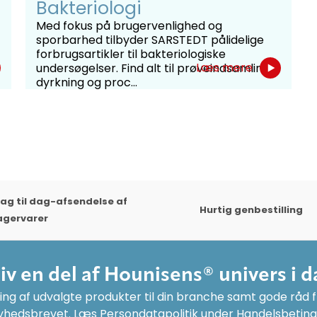
Bakteriologi
Med fokus på brugervenlighed og
sporbarhed tilbyder SARSTEDT pålidelige
forbrugsartikler til bakteriologiske
Læs mere
undersøgelser. Find alt til prøveindsamling,
dyrkning og proc...
ag til dag-afsendelse af
Hurtig genbestilling
agervarer
liv en del af Hounisens® univers i d
ng af udvalgte produkter til din branche samt gode råd fr
yhedsbrevet. Læs Persondatapolitik under Handelsbeting