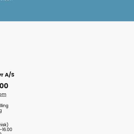
r A/S
 00
com
lling
g
nisk)
-16.00