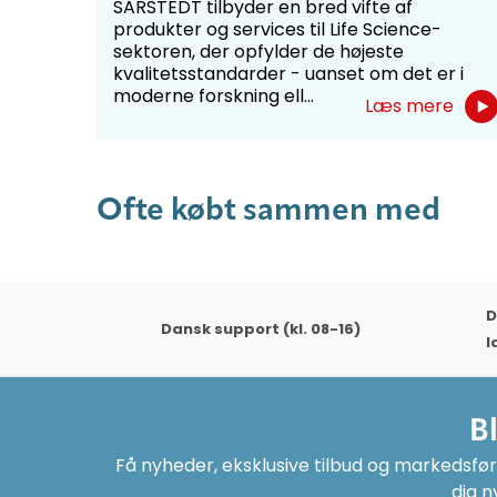
SARSTEDT tilbyder en bred vifte af
produkter og services til Life Science-
sektoren, der opfylder de højeste
kvalitetsstandarder - uanset om det er i
moderne forskning ell...
Læs mere
Ofte købt sammen med
D
Dansk support (kl. 08-16)
l
B
Få nyheder, eksklusive tilbud og markedsføri
dig n