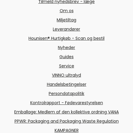
Tilmeld nyhedsbrev - læge
Om os
Miljøtiltag
Leverandører
Hounisen® Hurtigkøb - Scan og bestil
Nyheder
Guides
Service
VINNO ultralyd
Handelsbetingelser
Persondatapolitik
Kontrolrapport - Fødevarestyrelsen
Emballage: Medlem af den kollektive ordning VANA
PPWR: Packaging and Packaging Waste Regulation
KAMPAGNER