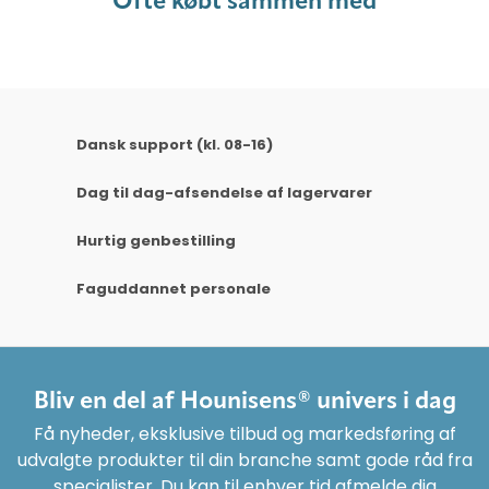
Ofte købt sammen med
Dansk support (kl. 08-16)
Dag til dag-afsendelse af lagervarer
Hurtig genbestilling
Faguddannet personale
Bliv en del af Hounisens® univers i dag
Få nyheder, eksklusive tilbud og markedsføring af
udvalgte produkter til din branche samt gode råd fra
specialister. Du kan til enhver tid afmelde dig