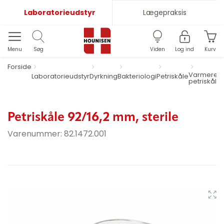
Laboratorieudstyr
Lægepraksis
Menu
Søg
Viden
Log ind
Kurv
Forside
Varmeresi
Laboratorieudstyr
Dyrkning
Bakteriologi
Petriskåle
petriskåle
Petriskåle 92/16,2 mm, sterile
Varenummer:
82.1472.001