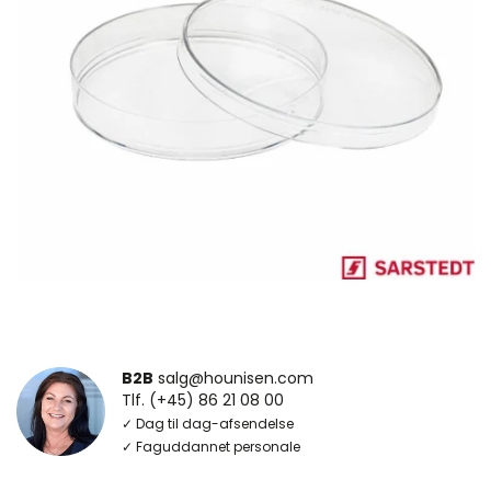
B2B
salg@hounisen.com
Tlf. (+45) 86 21 08 00
✓ Dag til dag-afsendelse
✓ Faguddannet personale