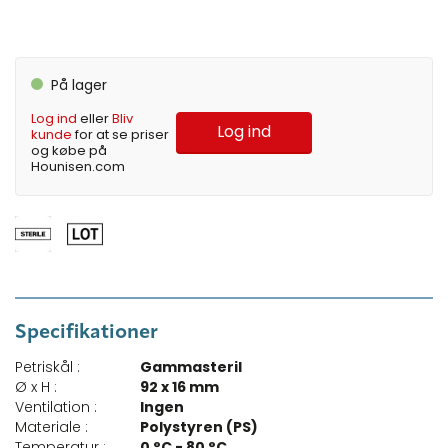
På lager
Log ind
eller
Bliv
Log ind
kunde
for at se priser
og købe på
Hounisen.com
Specifikationer
Petriskål :
Gammasteril
Ø x H :
92 x 16 mm
Ventilation :
Ingen
Materiale :
Polystyren (PS)
Temperatur :
0 °C - 80 °C