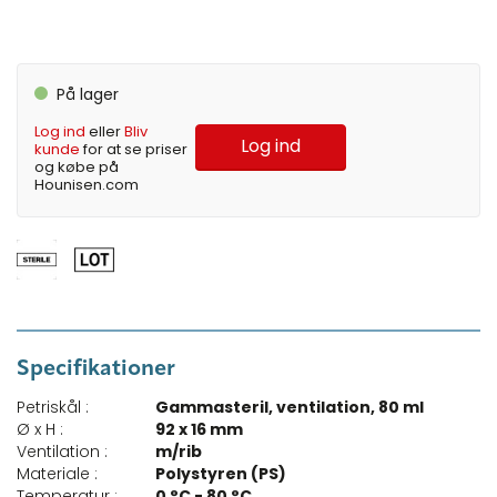
På lager
Log ind
eller
Bliv
Log ind
kunde
for at se priser
og købe på
Hounisen.com
Specifikationer
Petriskål :
Gammasteril, ventilation, 80 ml
Ø x H :
92 x 16 mm
Ventilation :
m/rib
Materiale :
Polystyren (PS)
Temperatur :
0 °C - 80 °C