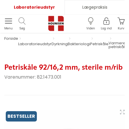
Laboratorieudstyr
Lægepraksis
Menu
Søg
Viden
Log ind
Kurv
Forside
Varmeresi
Laboratorieudstyr
Dyrkning
Bakteriologi
Petriskåle
petriskåle
Petriskåle 92/16,2 mm, sterile m/rib
Varenummer:
82.1473.001
BESTSELLER