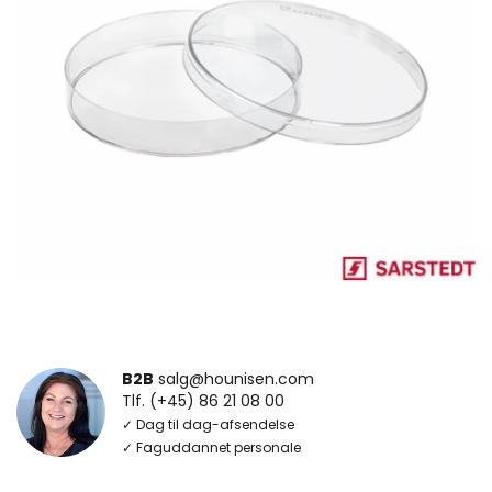
B2B
salg@hounisen.com
Tlf. (+45) 86 21 08 00
✓ Dag til dag-afsendelse
✓ Faguddannet personale