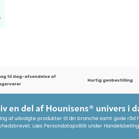
ag til dag-afsendelse af
Hurtig genbestilling
agervarer
liv en del af Hounisens® univers i d
ng af udvalgte produkter til din branche samt gode råd fr
yhedsbrevet. Læs Persondatapolitik under Handelsbeting