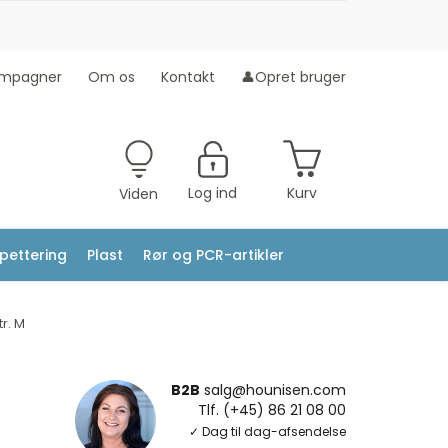
mpagner
Om os
Kontakt
👤Opret bruger
Log ind
Kurv
Viden
ipettering
Plast
Rør og PCR-artikler
tr. M
B2B
salg@hounisen.com
Tlf. (+45) 86 21 08 00
✓ Dag til dag-afsendelse