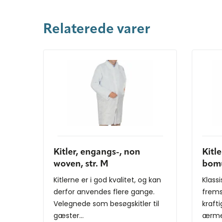
Relaterede varer
Kitler, engangs-, non
Kitl
woven, str. M
bomu
Kitlerne er i god kvalitet, og kan
Klassi
derfor anvendes flere gange.
fremst
Velegnede som besøgskitler til
krafti
gæster...
ærmer