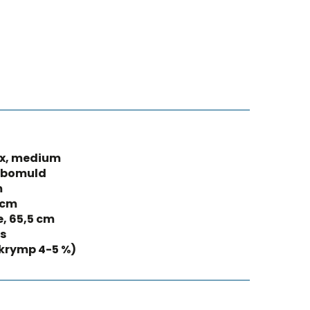
ex, medium
% bomuld
m
 cm
, 65,5 cm
s
(krymp 4-5 %)