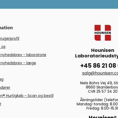
mation
rugerprofil
 os
Hounisen
 nyhedsbrev - laboratorie
Laboratorieudsty
 nyhedsbrev - læge
+45 86 21 08
salg@hounisen.
tag
Niels Bohrs Vej 49, Sti
8660 Skanderbor
ndører
CVR 25 57 34 20
n® Hurtigkøb - Scan og bestil
Åbningstider (telefo
r
Mandag-torsdag: 8.00
Fredag: 8.00-15.3
Hounisen®