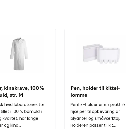
er, kinakrave, 100%
Pen, holder til kittel-
ld, str. M
lomme
sk hvid laboratoriekittel
Penfix-holder er en praktisk
illet i 100 % bomuld i
hjælper til opbevaring af
g kvalitet, har lange
blyanter og småværktøj.
 og kina...
Holderen passer til kit...