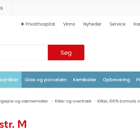
s
✚ Privathospital
Vinno
Nyheder
Service
Ka
Søg
artikler
Glas og porcelæn
Kemikalier
Opbevaring
P
ygiejne og værnemidler
Kitler og overtræk
Kittel, 100% bomuld, s
str. M