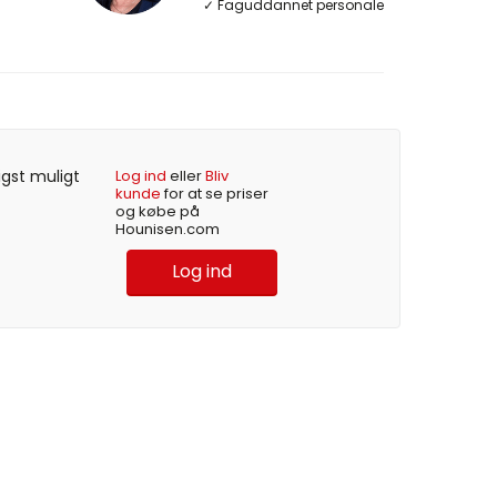
✓ Faguddannet personale
igst muligt
Log ind
eller
Bliv
kunde
for at se priser
og købe på
Hounisen.com
Log ind