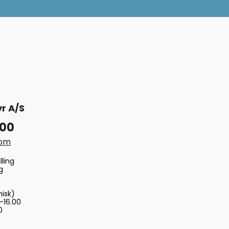
r A/S
 00
com
lling
g
nisk)
-16.00
0