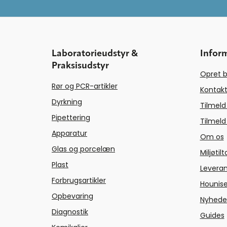
Laboratorieudstyr &
Infor
Praksisudstyr
Opret b
Rør og PCR-artikler
Kontakt
Dyrkning
Tilmeld
Pipettering
Tilmeld
Apparatur
Om os
Glas og porcelæn
Miljøtil
Plast
Levera
Forbrugsartikler
Hounise
Opbevaring
Nyhede
Diagnostik
Guides