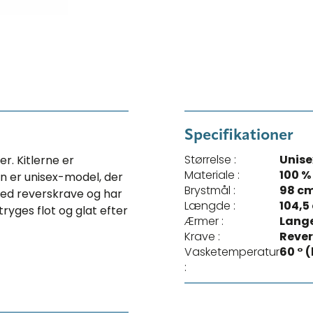
Specifikationer
Størrelse :
Unis
r. Kitlerne er
Materiale :
100 
len er unisex-model, der
Brystmål :
98 c
med reverskrave og har
Længde :
104,5
ryges flot og glat efter
Ærmer :
Lange
Krave :
Rever
Vasketemperatur
60 ° 
: