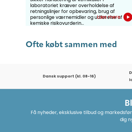
laboratoriet kræver overholdelse af
retningslinjer for opbevaring, brug af
Læs mere
personlige værnemidler og udførelse af
kemiske risikovurderin...
Ofte købt sammen med
D
Dansk support (kl. 08-16)
l
B
Få nyheder, eksklusive tilbud og markedsføri
dig n