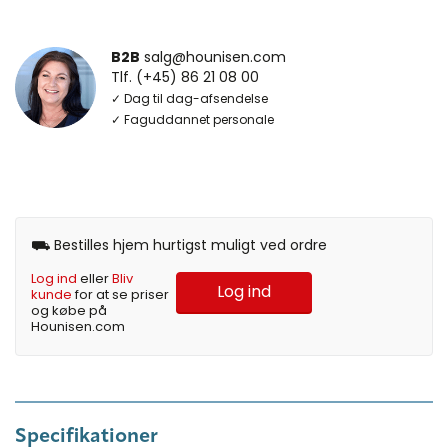
B2B
salg@hounisen.com
Tlf. (+45) 86 21 08 00
✓ Dag til dag-afsendelse
✓ Faguddannet personale
⛟ Bestilles hjem hurtigst muligt ved ordre
Log ind
eller
Bliv
Log ind
kunde
for at se priser
og købe på
Hounisen.com
Specifikationer