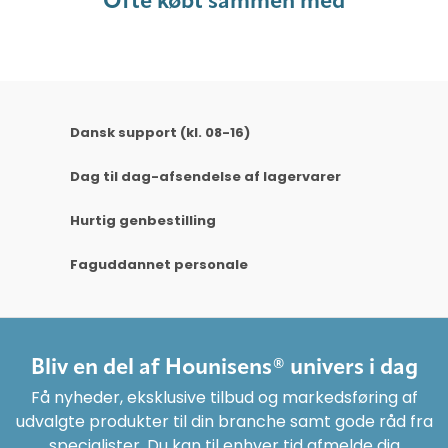
Ofte købt sammen med
Dansk support (kl. 08-16)
Dag til dag-afsendelse af lagervarer
Hurtig genbestilling
Faguddannet personale
Bliv en del af Hounisens® univers i dag
Få nyheder, eksklusive tilbud og markedsføring af
udvalgte produkter til din branche samt gode råd fra
specialister. Du kan til enhver tid afmelde dig