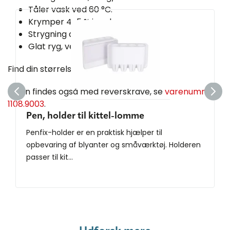
Tåler vask ved 60 °C.
Krymper 4-5 % i vask
Strygning anbefales
Glat ryg, velegnet til tryk.
Find din størrelse i størrelsesguiden.
Kitlen findes også med reverskrave, se
varenummer
1108.9003
.
Pen, holder til kittel-lomme
Penfix-holder er en praktisk hjælper til
opbevaring af blyanter og småværktøj. Holderen
passer til kit...