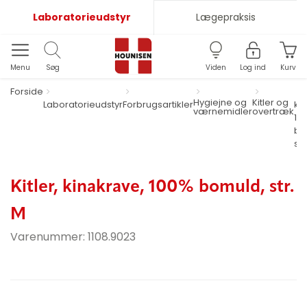
Laboratorieudstyr
Lægepraksis
Menu
Søg
Viden
Log ind
Kurv
Forside
Hygiejne og
Kitler og
Laboratorieudstyr
Forbrugsartikler
ki
værnemidler
overtræk
10
bo
str
Kitler, kinakrave, 100% bomuld, str.
M
Varenummer:
1108.9023