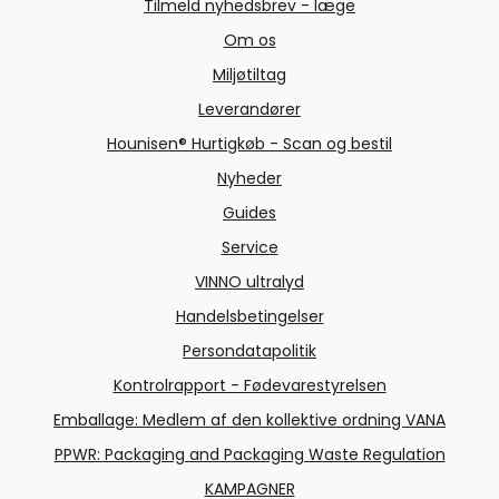
Tilmeld nyhedsbrev - læge
Om os
Miljøtiltag
Leverandører
Hounisen® Hurtigkøb - Scan og bestil
Nyheder
Guides
Service
VINNO ultralyd
Handelsbetingelser
Persondatapolitik
Kontrolrapport - Fødevarestyrelsen
Emballage: Medlem af den kollektive ordning VANA
PPWR: Packaging and Packaging Waste Regulation
KAMPAGNER