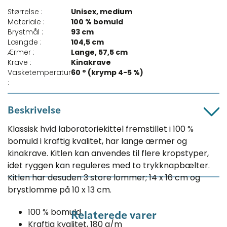
Størrelse :
Unisex, medium
Materiale :
100 % bomuld
Brystmål :
93 cm
Længde :
104,5 cm
Ærmer :
Lange, 57,5 cm
Krave :
Kinakrave
Vasketemperatur
60 ° (krymp 4-5 %)
:
Beskrivelse
Klassisk hvid laboratoriekittel fremstillet i 100 %
bomuld i kraftig kvalitet, har lange ærmer og
kinakrave. Kitlen kan anvendes til flere kropstyper,
idet ryggen kan reguleres med to trykknapbælter.
Kitlen har desuden 3 store lommer; 14 x 16 cm og
brystlomme på 10 x 13 cm.
100 % bomuld
Relaterede varer
Kraftig kvalitet, 180 g/m