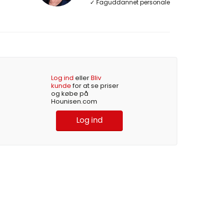
✓ Faguddannet personale
Log ind
eller
Bliv
kunde
for at se priser
og købe på
Hounisen.com
Log ind