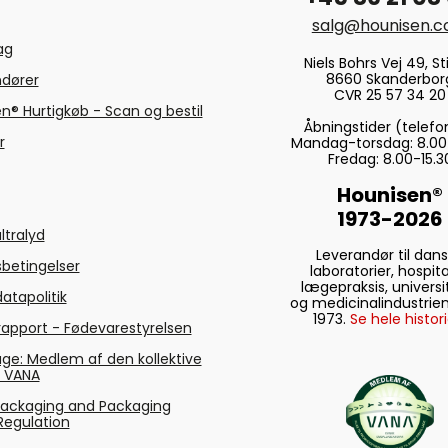
salg@hounisen.
tag
Niels Bohrs Vej 49, Sti
8660 Skanderbor
ndører
CVR 25 57 34 20
n® Hurtigkøb - Scan og bestil
Åbningstider (telefo
r
Mandag-torsdag: 8.00
Fredag: 8.00-15.3
Hounisen®
1973-2026
ltralyd
Leverandør til dan
betingelser
laboratorier, hospita
lægepraksis, universi
atapolitik
og medicinalindustrien
1973.
Se hele histori
rapport - Fødevarestyrelsen
ge: Medlem af den kollektive
g VANA
Packaging and Packaging
Regulation