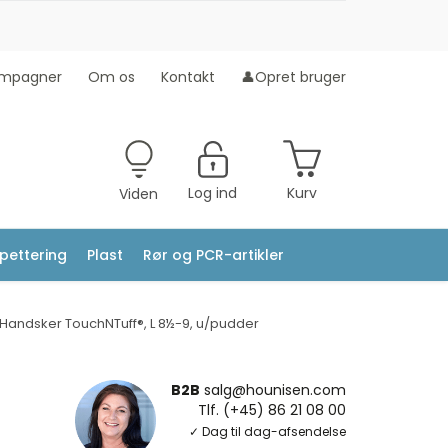
mpagner
Om os
Kontakt
👤Opret bruger
Log ind
Kurv
Viden
ipettering
Plast
Rør og PCR-artikler
Handsker TouchNTuff®, L 8½-9, u/pudder
B2B
salg@hounisen.com
Tlf. (+45) 86 21 08 00
✓ Dag til dag-afsendelse