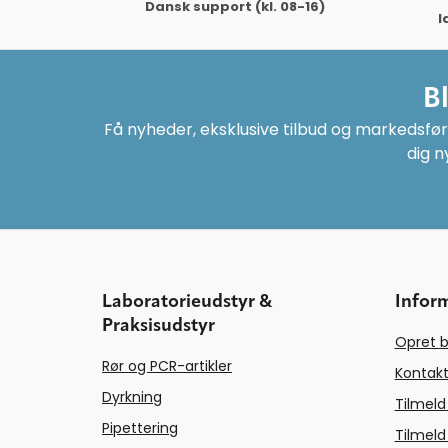
Dansk support (kl. 08-16)
l
B
Få nyheder, eksklusive tilbud og markedsføri
dig n
Laboratorieudstyr &
Infor
Praksisudstyr
Opret b
Rør og PCR-artikler
Kontakt
Dyrkning
Tilmeld
Pipettering
Tilmeld