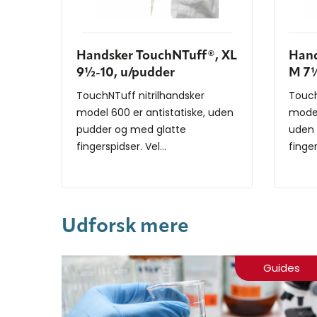
Handsker TouchNTuff®, XL
Hand
9½-10, u/pudder
M 7½
TouchNTuff nitrilhandsker
Touch
model 600 er antistatiske, uden
model
pudder og med glatte
uden 
fingerspidser. Vel...
finger
Udforsk mere
Guides