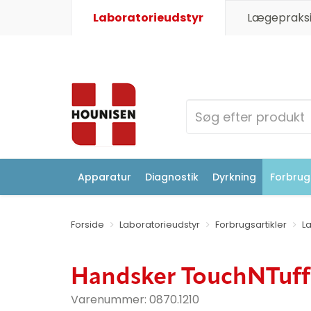
Laboratorieudstyr
Lægepraksi
Apparatur
Diagnostik
Dyrkning
Forbrugs
Forside
Laboratorieudstyr
Forbrugsartikler
L
Handsker TouchNTuff®
Varenummer:
0870.1210