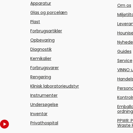
Apparatur
Om os
Glas og porcelæn
Miljøtil
Plast
Levera
Forbrugsartikler
Hounise
Opbevaring
Nyhede
Diagnostik
Guides
Kemikalier
Service
Forbrugsvarer
VINNO u
Rengøring
Handels
Klinisk laboratorieudstyr
Persond
Instrumenter
Kontrol
Undersøgelse
Emballa
ordnin
Inventar
PPWR: 
Privathospital
Waste 