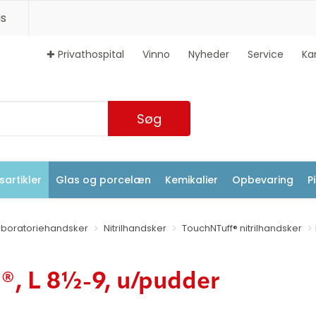
s
✚ Privathospital
Vinno
Nyheder
Service
Ka
Søg
artikler
Glas og porcelæn
Kemikalier
Opbevaring
P
aboratoriehandsker
Nitrilhandsker
TouchNTuff® nitrilhandsker
, L 8½-9, u/pudder