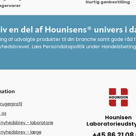
Hurtig genbestilling
agervarer
liv en del af Hounisens® univers i d
ng af udvalgte produkter til din branche samt gode råd fr
yhedsbrevet. Læs Persondatapolitik under Handelsbeting
mation
rugerprofil
 os
Hounisen
 nyhedsbrev - laboratorie
Laboratorieudsty
 nyhedsbrev - læge
+45 86 21 08