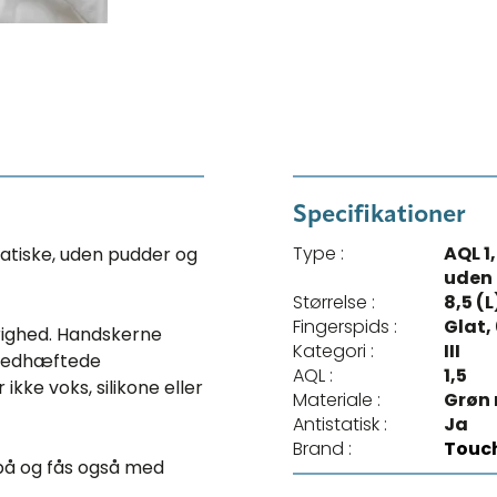
Specifikationer
Type :
AQL 1
tatiske, uden pudder og
uden
Størrelse :
8,5 (L
Fingerspids :
Glat,
righed. Handskerne
Kategori :
III
e vedhæftede
AQL :
1,5
ke voks, silikone eller
Materiale :
Grøn n
Antistatisk :
Ja
Brand :
Touc
på og fås også med