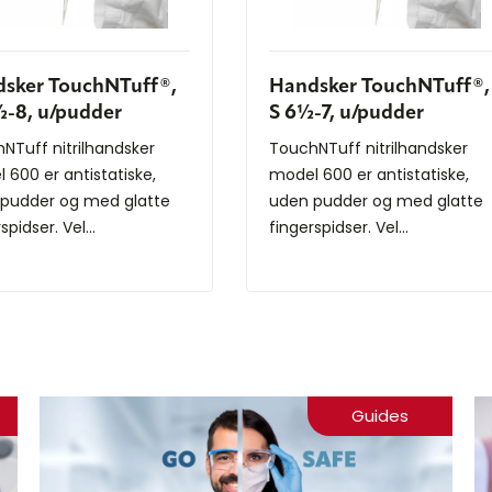
sker TouchNTuff®,
Handsker TouchNTuff®,
-8, u/pudder
S 6½-7, u/pudder
NTuff nitrilhandsker
TouchNTuff nitrilhandsker
 600 er antistatiske,
model 600 er antistatiske,
pudder og med glatte
uden pudder og med glatte
spidser. Vel...
fingerspidser. Vel...
Guides