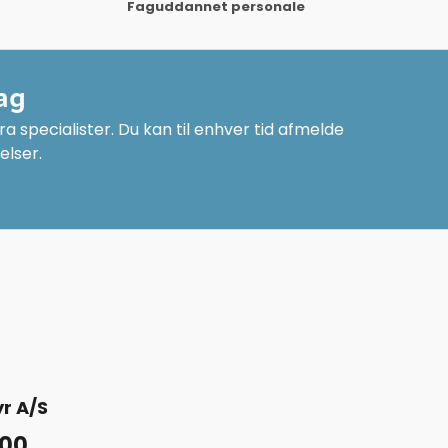
Faguddannet personale
ag
a specialister. Du kan til enhver tid afmelde
elser.
r A/S
 00