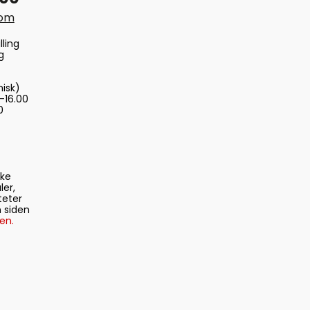
com
lling
g
nisk)
-16.00
0
ske
ler,
teter
 siden
en.