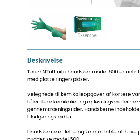
Beskrivelse
TouchNTuff nitrilhandsker model 600 er antis
med glatte fingerspidser.
Velegnede til kemikalieopgaver af kortere va
tåler flere kemikalier og opløsningsmidler s
gennemtræningstider. Handskerne indeholder ik
blødgøringsmidler.
Handskerne er lette og komfortable at have 
pudder se model 500.