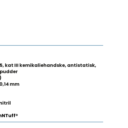
,5, kat III kemikaliehandske, antistatisk,
 pudder
)
 0,14 mm
itril
hNTuff®