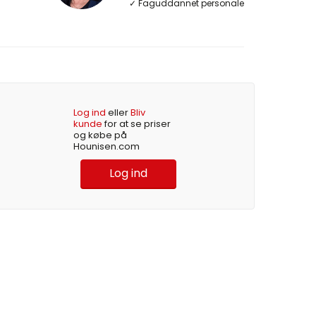
✓ Faguddannet personale
Log ind
eller
Bliv
kunde
for at se priser
og købe på
Hounisen.com
Log ind