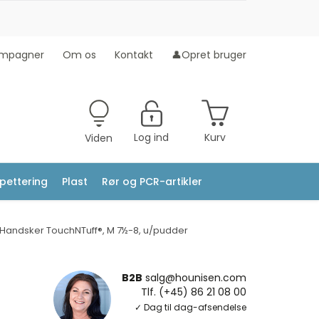
mpagner
Om os
Kontakt
👤Opret bruger
Log ind
Kurv
Viden
ipettering
Plast
Rør og PCR-artikler
Handsker TouchNTuff®, M 7½-8, u/pudder
B2B
salg@hounisen.com
Tlf. (+45) 86 21 08 00
✓ Dag til dag-afsendelse