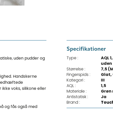
Specifikationer
Type :
AQL 1
tatiske, uden pudder og
uden
Størrelse :
7,5 (
Fingerspids :
Glat,
righed. Handskerne
Kategori :
III
e vedhæftede
AQL :
1,5
ke voks, silikone eller
Materiale :
Grøn n
Antistatisk :
Ja
Brand :
Touc
på og fås også med