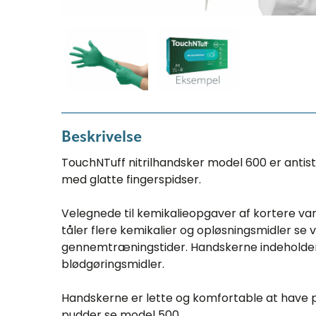
Beskrivelse
TouchNTuff nitrilhandsker model 600 er antis
med glatte fingerspidser.
Velegnede til kemikalieopgaver af kortere va
tåler flere kemikalier og opløsningsmidler s
gennemtræningstider. Handskerne indeholder ik
blødgøringsmidler.
Handskerne er lette og komfortable at have 
pudder se model 500.