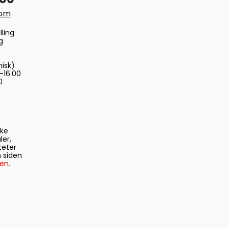
com
lling
g
nisk)
-16.00
0
ske
ler,
teter
 siden
en.