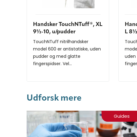
Handsker TouchNTuff®, XL
Hand
9½-10, u/pudder
L 8½
TouchNTuff nitrilhandsker
Touch
model 600 er antistatiske, uden
model
pudder og med glatte
uden 
fingerspidser. Vel...
finger
Udforsk mere
Guides