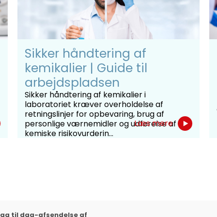
Sikker håndtering af
kemikalier | Guide til
arbejdspladsen
Sikker håndtering af kemikalier i
laboratoriet kræver overholdelse af
retningslinjer for opbevaring, brug af
Læs mere
personlige værnemidler og udførelse af
kemiske risikovurderin...
ag til dag-afsendelse af