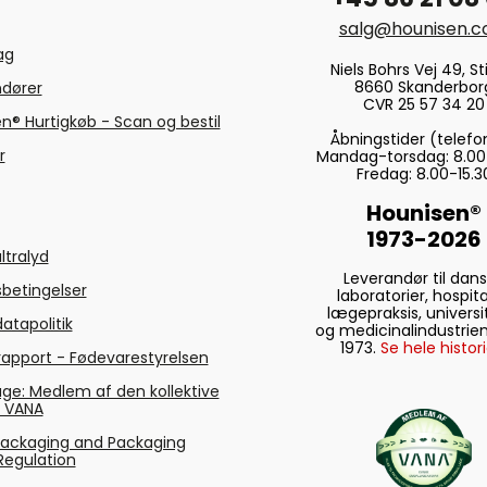
salg@hounisen.
tag
Niels Bohrs Vej 49, Sti
8660 Skanderbor
ndører
CVR 25 57 34 20
n® Hurtigkøb - Scan og bestil
Åbningstider (telefo
r
Mandag-torsdag: 8.00
Fredag: 8.00-15.3
Hounisen®
1973-2026
ltralyd
Leverandør til dan
betingelser
laboratorier, hospita
lægepraksis, universi
atapolitik
og medicinalindustrien
1973.
Se hele histori
rapport - Fødevarestyrelsen
ge: Medlem af den kollektive
g VANA
Packaging and Packaging
Regulation