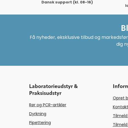
Dansk support (kl. 08-16)
l
B
Få nyheder, eksklusive tilbud og markedsføri
dig n
Laboratorieudstyr &
Infor
Praksisudstyr
Opret b
Rør og PCR-artikler
Kontakt
Dyrkning
Tilmeld
Pipettering
Tilmeld