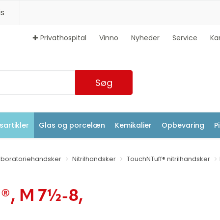
s
✚ Privathospital
Vinno
Nyheder
Service
Ka
Søg
artikler
Glas og porcelæn
Kemikalier
Opbevaring
P
aboratoriehandsker
Nitrilhandsker
TouchNTuff® nitrilhandsker
®, M 7½-8,