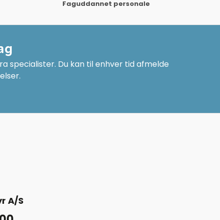
Faguddannet personale
ag
a specialister. Du kan til enhver tid afmelde
elser.
r A/S
 00