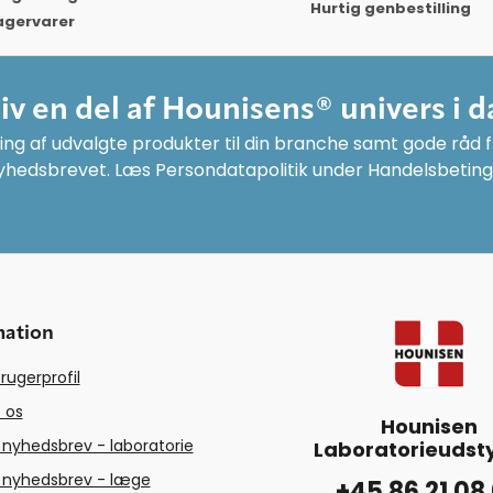
Hurtig genbestilling
agervarer
liv en del af Hounisens® univers i d
ng af udvalgte produkter til din branche samt gode råd fr
yhedsbrevet. Læs Persondatapolitik under Handelsbeting
mation
rugerprofil
 os
Hounisen
 nyhedsbrev - laboratorie
Laboratorieudsty
 nyhedsbrev - læge
+45 86 21 08