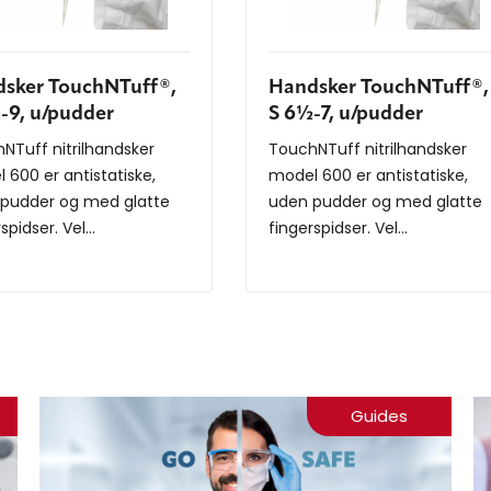
sker TouchNTuff®,
Handsker TouchNTuff®,
-9, u/pudder
S 6½-7, u/pudder
NTuff nitrilhandsker
TouchNTuff nitrilhandsker
 600 er antistatiske,
model 600 er antistatiske,
pudder og med glatte
uden pudder og med glatte
spidser. Vel...
fingerspidser. Vel...
Guides