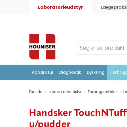
Laboratorieudstyr
Lægepraksi
Apparatur
Diagnostik
Dyrkning
Forbrugs
Forside
Laboratorieudstyr
Forbrugsartikler
L
Handsker TouchNTuff
u/pudder