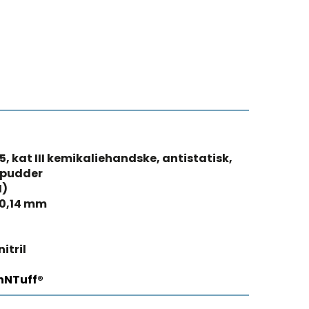
,5, kat III kemikaliehandske, antistatisk,
 pudder
M)
 0,14 mm
itril
hNTuff®