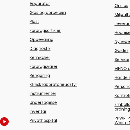
Apparatur
Om os
Glas og porcelæn
Miljøtil
Plast
Levera
Forbrugsartikler
Hounise
Opbevaring
Nyhede
Diagnostik
Guides
Kemikalier
Service
Forbrugsvarer
VINNO u
Rengøring
Handels
Klinisk laboratorieudstyr
Persond
Instrumenter
Kontrol
Undersøgelse
Emballa
ordnin
Inventar
PPWR: 
Privathospital
Waste 