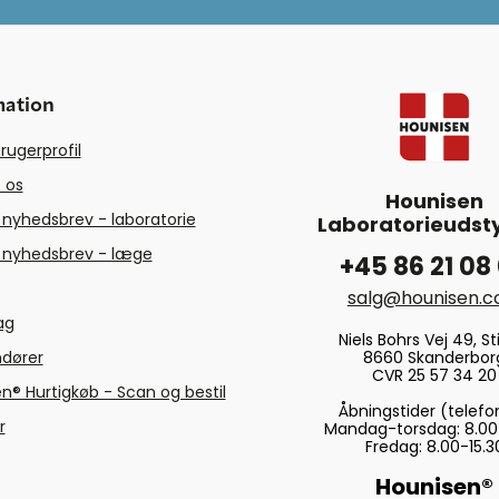
mation
rugerprofil
 os
Hounisen
 nyhedsbrev - laboratorie
Laboratorieudsty
 nyhedsbrev - læge
+45 86 21 08
salg@hounisen.
tag
Niels Bohrs Vej 49, Sti
8660 Skanderbor
ndører
CVR 25 57 34 20
n® Hurtigkøb - Scan og bestil
Åbningstider (telefo
r
Mandag-torsdag: 8.00
Fredag: 8.00-15.3
Hounisen®