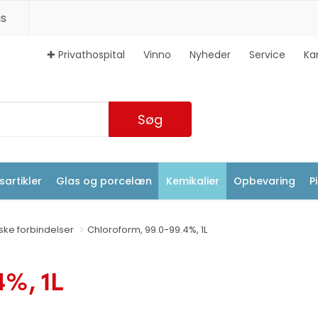
s
✚ Privathospital
Vinno
Nyheder
Service
Ka
Søg
artikler
Glas og porcelæn
Kemikalier
Opbevaring
P
ske forbindelser
Chloroform, 99.0-99.4%, 1L
4%, 1L