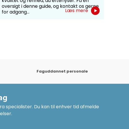
kvalitet og renhed, du efterlyser. Få en
bevil
oversigt i denne guide, og kontakt os gerne
Læs mere
for adgang...
Faguddannet personale
ag
a specialister. Du kan til enhver tid afmelde
elser.