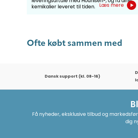
leveringsaftale med Hounisen®, og få dine
Læs mere
kemikalier leveret til tiden.
Ofte købt sammen med
D
Dansk support (kl. 08-16)
l
B
Få nyheder, eksklusive tilbud og markedsføri
dig n