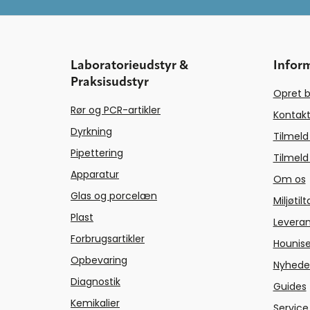
Laboratorieudstyr &
Infor
Praksisudstyr
Opret b
Rør og PCR-artikler
Kontakt
Dyrkning
Tilmeld
Pipettering
Tilmeld
Apparatur
Om os
Glas og porcelæn
Miljøtil
Plast
Levera
Forbrugsartikler
Hounise
Opbevaring
Nyhede
Diagnostik
Guides
Kemikalier
Service