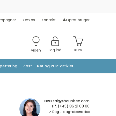
mpagner
Om os
Kontakt
👤Opret bruger
Log ind
Kurv
Viden
ipettering
Plast
Rør og PCR-artikler
B2B
salg@hounisen.com
Tlf. (+45) 86 21 08 00
✓ Dag til dag-afsendelse