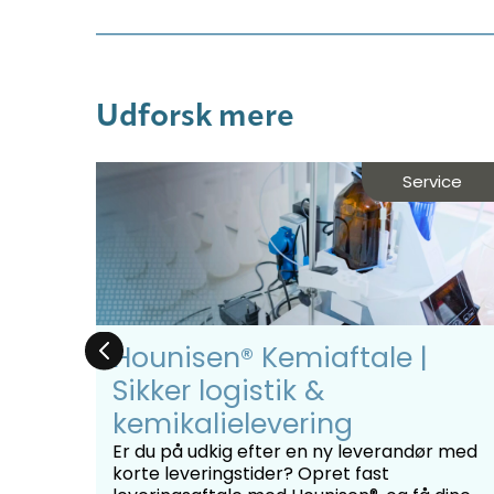
Udforsk mere
des
Service
ing
Hounisen® Kemiaftale |
Sikker logistik &
kemikalielevering
er du
Er du på udkig efter en ny leverandør med
bør
korte leveringstider? Opret fast
e
er ...