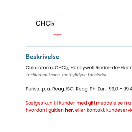
Beskrivelse
Chloroform, CHCl
, Honeywell Riedel-de-Haë
3
Trichloromethane, methylidyne trichloride
Puriss., p. a. Reag. ISO, Reag. Ph. Eur., 99,0 – 99,
Sælges kun til kunder med giftmeddelelse fra M
hvordan i guiden
her
, eller kontakt kundeservi