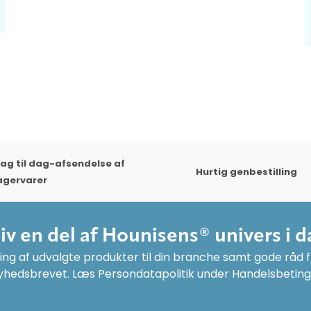
ag til dag-afsendelse af
Hurtig genbestilling
agervarer
liv en del af Hounisens® univers i d
ng af udvalgte produkter til din branche samt gode råd fr
yhedsbrevet. Læs Persondatapolitik under Handelsbeting