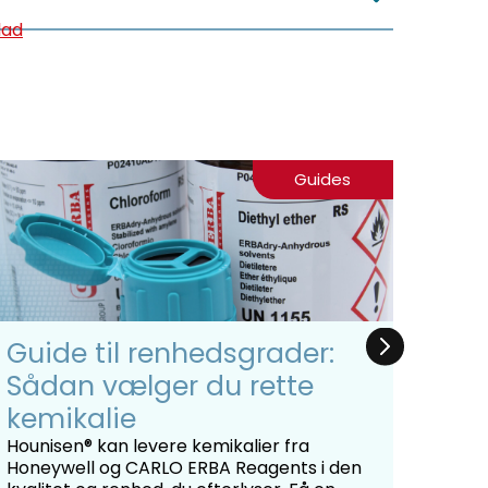
lad
Guides
Guide til renhedsgrader:
Ans
Sådan vælger du rette
udv
kemikalie
I den
grund
Hounisen® kan levere kemikalier fra
ansøg
Honeywell og CARLO ERBA Reagents i den
på ti