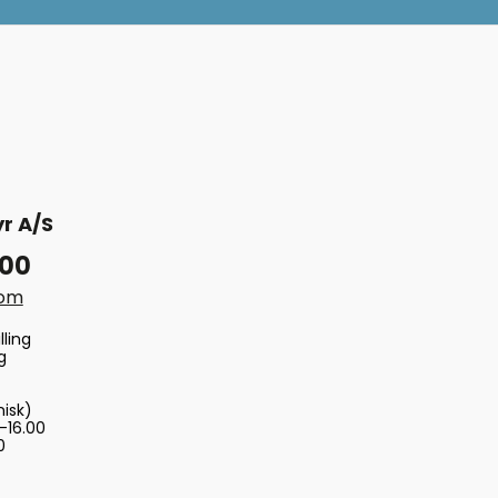
r A/S
 00
com
lling
g
nisk)
-16.00
0