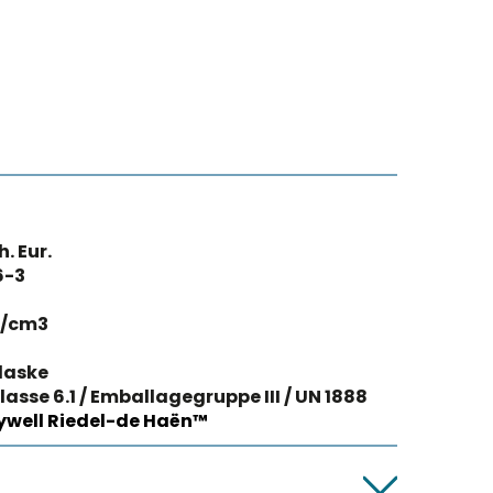
h. Eur.
6-3
₃
g/cm3
laske
lasse 6.1 / Emballagegruppe III / UN 1888
well Riedel-de Haën™