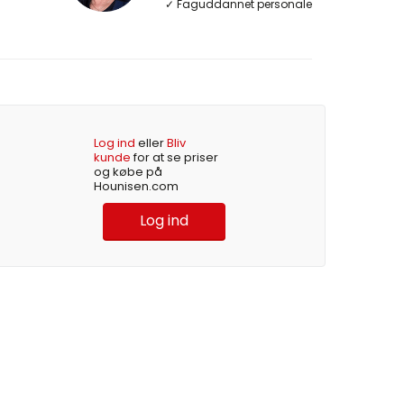
✓ Faguddannet personale
Log ind
eller
Bliv
kunde
for at se priser
og købe på
Hounisen.com
Log ind