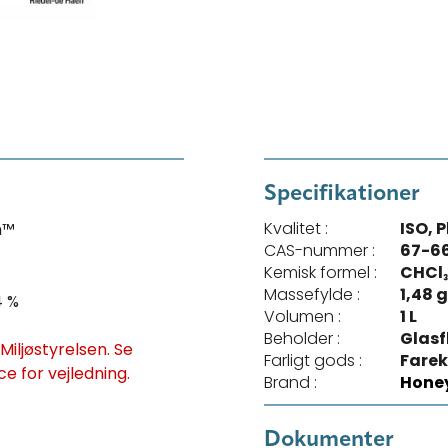
Specifikationer
Kvalitet :
ISO, P
n™
CAS-nummer :
67-6
Kemisk formel :
CHCl
Massefylde :
1,48 
4 %
Volumen :
1 L
Beholder :
Glasf
iljøstyrelsen. Se
Farligt gods :
Farek
ce for vejledning.
Brand :
Honey
Dokumenter