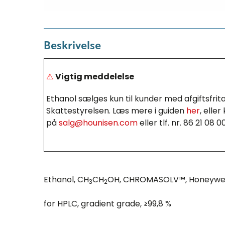
Beskrivelse
⚠
Vigtig meddelelse
Ethanol sælges kun til kunder med afgiftsfrit
Skattestyrelsen. Læs mere i guiden
her
, elle
på
salg@hounisen.com
eller tlf. nr. 86 21 08 0
Ethanol, CH
CH
OH, CHROMASOLV™, Honeywel
3
2
for HPLC, gradient grade, ≥99,8 %