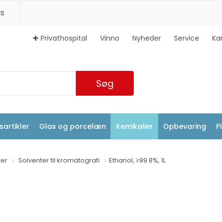
s
✚ Privathospital
Vinno
Nyheder
Service
Ka
Søg
artikler
Glas og porcelæn
Kemikalier
Opbevaring
P
ter
Solventer til kromatografi
Ethanol, ≥99.8%, 1L