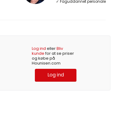
✓ Faguddannet personale
Log ind
eller
Bliv
kunde
for at se priser
og købe på
Hounisen.com
Log ind