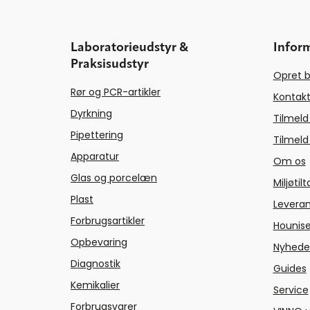
Laboratorieudstyr &
Infor
Praksisudstyr
Opret b
Rør og PCR-artikler
Kontakt
Dyrkning
Tilmeld
Pipettering
Tilmeld
Apparatur
Om os
Glas og porcelæn
Miljøtil
Plast
Levera
Forbrugsartikler
Hounise
Opbevaring
Nyhede
Diagnostik
Guides
Kemikalier
Service
Forbrugsvarer