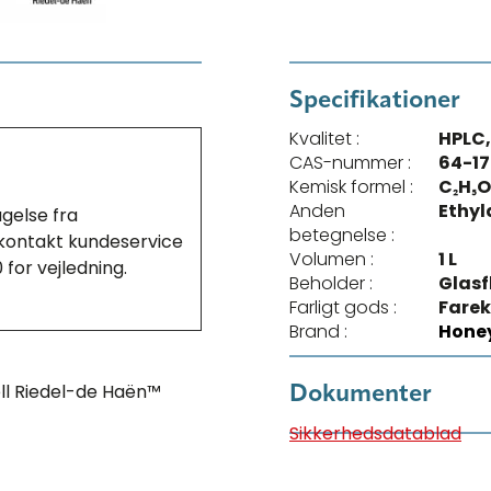
Specifikationer
Kvalitet :
HPLC
CAS-nummer :
64-17
Kemisk formel :
C₂H₅
Anden
Ethyl
agelse fra
betegnelse :
r kontakt kundeservice
Volumen :
1 L
0 for vejledning.
Beholder :
Glasf
Farligt gods :
Farek
Brand :
Honey
l Riedel-de Haën™
Dokumenter
Sikkerhedsdatablad