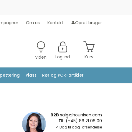
mpagner
Om os
Kontakt
👤Opret bruger
Log ind
Kurv
Viden
ipettering
Plast
Rør og PCR-artikler
B2B
salg@hounisen.com
Tlf. (+45) 86 21 08 00
✓ Dag til dag-afsendelse