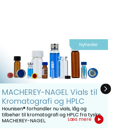
Nyheder
MACHEREY-NAGEL Vials til
Hon
Kromatografi og HPLC
For
for
Hounisen® forhandler nu vials, låg og
tilbehør til kromatografi og HPLC fra tyske
Honey
Læs mere
MACHEREY-NAGEL.
kemik
produ