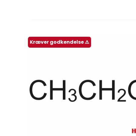
Kræver godkendelse ⚠️