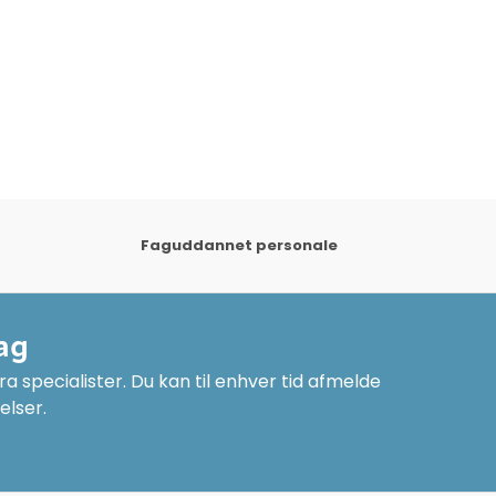
der 
Honey
Faguddannet personale
ag
a specialister. Du kan til enhver tid afmelde
elser.