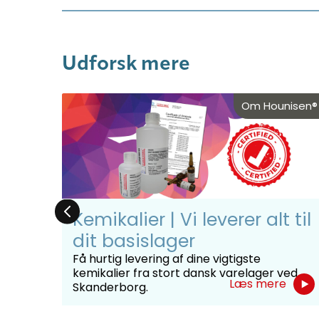
Udforsk mere
nisen®
Om Hounisen®
:
Kemikalier | Vi leverer alt til
on
dit basislager
Få hurtig levering af dine vigtigste
kemikalier fra stort dansk varelager ved
med
Læs mere
Skanderborg.
kler,