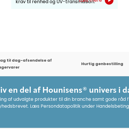
Læs mere
krav til renhed og UV-transmission.
ag til dag-afsendelse af
Hurtig genbestilling
agervarer
liv en del af Hounisens® univers i d
ng af udvalgte produkter til din branche samt gode råd fr
yhedsbrevet. Læs Persondatapolitik under Handelsbeting