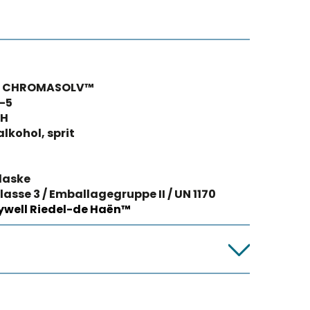
, CHROMASOLV™
-5
OH
alkohol, sprit
laske
lasse 3 / Emballagegruppe II / UN 1170
well Riedel-de Haën™