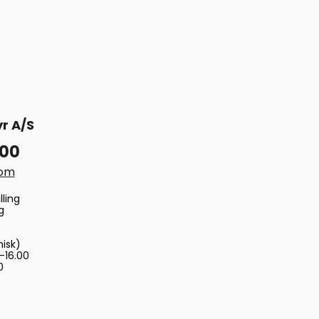
r A/S
 00
com
lling
g
nisk)
-16.00
0