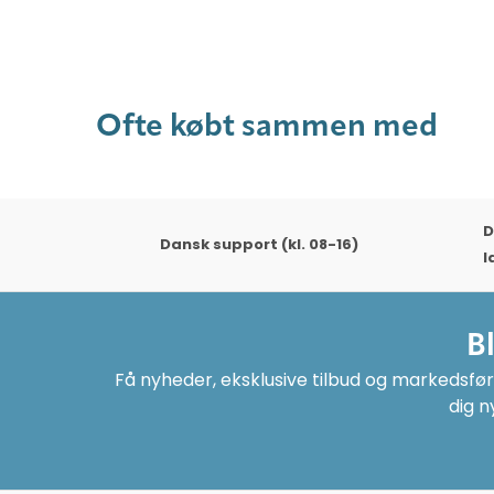
e
Ofte købt sammen med
D
Dansk support (kl. 08-16)
l
B
Få nyheder, eksklusive tilbud og markedsføri
dig n