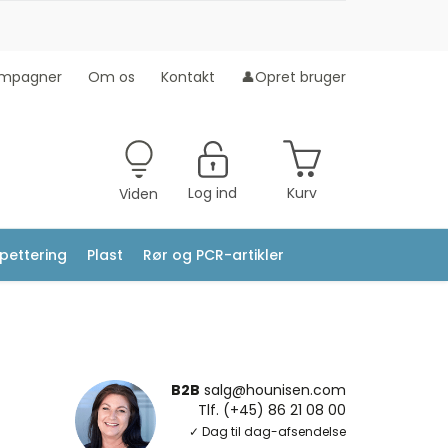
mpagner
Om os
Kontakt
👤Opret bruger
Log ind
Kurv
Viden
ipettering
Plast
Rør og PCR-artikler
B2B
salg@hounisen.com
Tlf. (+45) 86 21 08 00
✓ Dag til dag-afsendelse