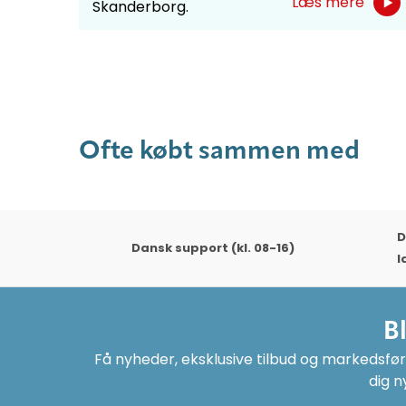
Læs mere
Skanderborg.
kler,
e
Ofte købt sammen med
D
Dansk support (kl. 08-16)
l
B
Få nyheder, eksklusive tilbud og markedsføri
dig n