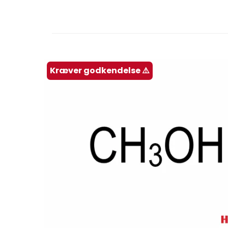
Kræver godkendelse ⚠️