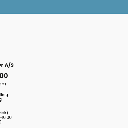
r A/S
 00
com
lling
g
nisk)
-16.00
0