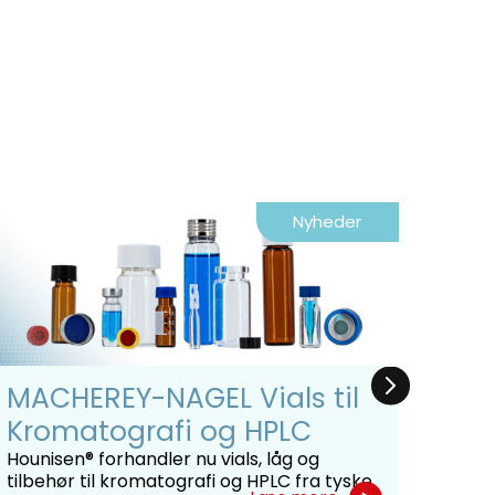
Nyheder
MACHEREY-NAGEL Vials til
Hon
Kromatografi og HPLC
For
for
Hounisen® forhandler nu vials, låg og
tilbehør til kromatografi og HPLC fra tyske
Honey