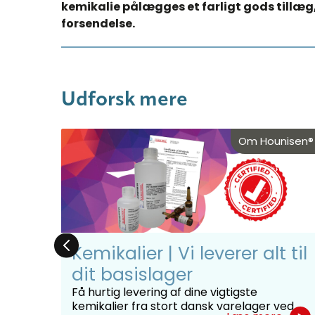
kemikalie pålægges et farligt gods tillæg,
forsendelse.​​
Udforsk mere
nisen®
Om Hounisen®
:
Kemikalier | Vi leverer alt til
on
dit basislager
Få hurtig levering af dine vigtigste
kemikalier fra stort dansk varelager ved
med