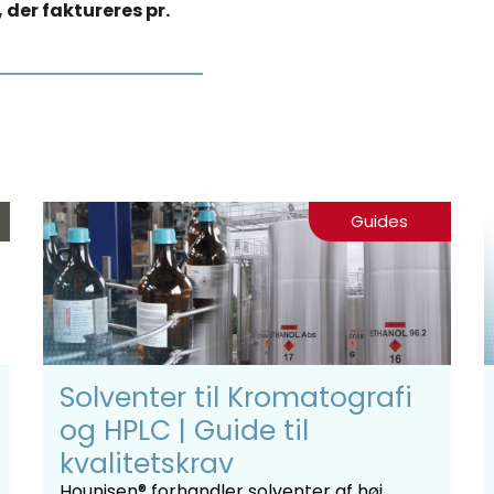
 der faktureres pr.
Guides
Solventer til Kromatografi
og HPLC | Guide til
kvalitetskrav
Hounisen® forhandler solventer af høj