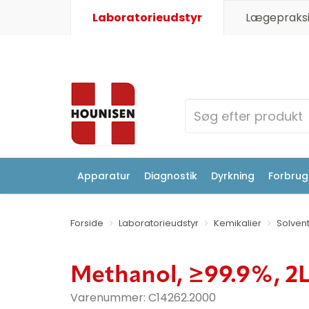
Laboratorieudstyr
Lægepraksi
Apparatur
Diagnostik
Dyrkning
Forbrugs
Forside
Laboratorieudstyr
Kemikalier
Solven
Methanol, ≥99.9%, 2
Varenummer:
C14262.2000