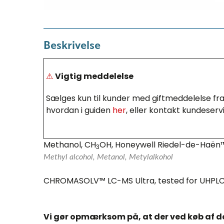
Beskrivelse
⚠
Vigtig meddelelse
Sælges kun til kunder med giftmeddelelse fra 
hvordan i guiden
her
, eller kontakt kundeservi
Methanol, CH
OH, Honeywell Riedel-de-Haën
3
Methyl alcohol, Metanol, Metylalkohol
CHROMASOLV™ LC-MS Ultra, tested for UHPL
Vi gør opmærksom på, at der ved køb af d