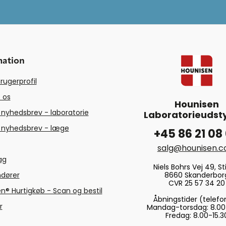
mation
rugerprofil
 os
Hounisen
 nyhedsbrev - laboratorie
Laboratorieudsty
 nyhedsbrev - læge
+45 86 21 08
salg@hounisen.
tag
Niels Bohrs Vej 49, Sti
8660 Skanderbor
ndører
CVR 25 57 34 20
n® Hurtigkøb - Scan og bestil
Åbningstider (telefo
r
Mandag-torsdag: 8.00
Fredag: 8.00-15.3