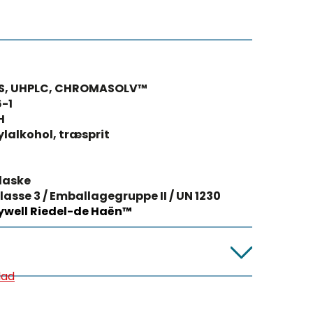
S, UHPLC, CHROMASOLV™
-1
H
lalkohol, træsprit
laske
lasse 3 / Emballagegruppe II / UN 1230
well Riedel-de Haën™
lad