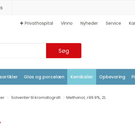
s
✚ Privathospital
Vinno
Nyheder
Service
Ka
Søg
artikler
Glas og porcelæn
Kemikalier
Opbevaring
P
ter
Solventer til kromatografi
Methanol, ≥99.9%, 2L
L