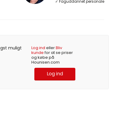
✓ Faguddannet personale
igst muligt
Log ind
eller
Bliv
kunde
for at se priser
og købe på
Hounisen.com
Log ind