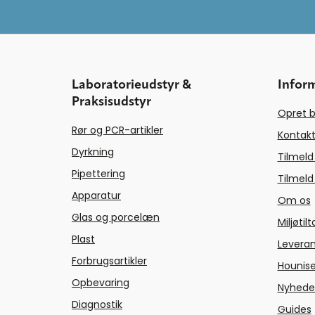
Laboratorieudstyr &
Infor
Praksisudstyr
Opret b
Rør og PCR-artikler
Kontakt
Dyrkning
Tilmeld
Pipettering
Tilmeld
Apparatur
Om os
Glas og porcelæn
Miljøtil
Plast
Levera
Forbrugsartikler
Hounise
Opbevaring
Nyhede
Diagnostik
Guides