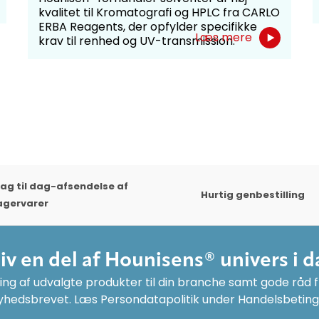
kvalitet til Kromatografi og HPLC fra CARLO
ERBA Reagents, der opfylder specifikke
Læs mere
krav til renhed og UV-transmission.
ag til dag-afsendelse af
Hurtig genbestilling
agervarer
liv en del af Hounisens® univers i d
ng af udvalgte produkter til din branche samt gode råd fr
yhedsbrevet. Læs Persondatapolitik under Handelsbeting