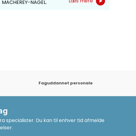
Læs mere
MACHEREY-NAGEL.
kemik
produ
der 
Honey
Faguddannet personale
ag
a specialister. Du kan til enhver tid afmelde
elser.