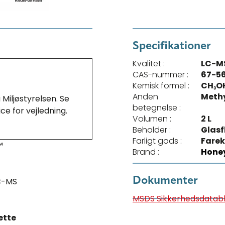
Specifikationer
Kvalitet :
LC-M
CAS-nummer :
67-56
Kemisk formel :
CH₃O
Anden
Methy
Miljøstyrelsen. Se
betegnelse :
ce for vejledning.
Volumen :
2 L
Beholder :
Glasf
Farligt gods :
Farek
™
Brand :
Honey
Dokumenter
C-MS
MSDS Sikkerhedsdatab
ette