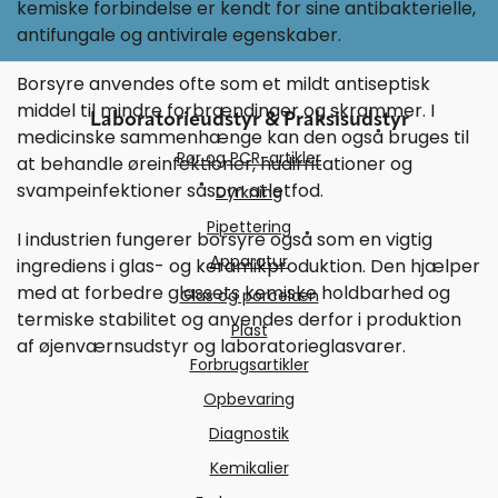
kemiske forbindelse er kendt for sine antibakterielle,
antifungale og antivirale egenskaber.
Borsyre anvendes ofte som et mildt antiseptisk
middel til mindre forbrændinger og skrammer. I
Laboratorieudstyr & Praksisudstyr
medicinske sammenhænge kan den også bruges til
Rør og PCR-artikler
at behandle øreinfektioner, hudirritationer og
svampeinfektioner såsom atletfod.
Dyrkning
Pipettering
I industrien fungerer borsyre også som en vigtig
Apparatur
ingrediens i glas- og keramikproduktion. Den hjælper
med at forbedre glassets kemiske holdbarhed og
Glas og porcelæn
termiske stabilitet og anvendes derfor i produktion
Plast
af øjenværnsudstyr og laboratorieglasvarer.
Forbrugsartikler
Opbevaring
Diagnostik
Kemikalier