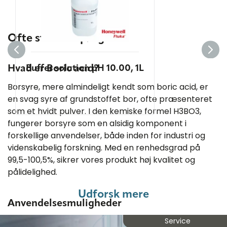
Ofte stillede spørgsmål
Hvad er Boric acid?
Buffer solution pH 10.00, 1L
...
Borsyre, mere almindeligt kendt som boric acid, er
en svag syre af grundstoffet bor, ofte præsenteret
som et hvidt pulver. I den kemiske formel H3BO3,
fungerer borsyre som en alsidig komponent i
forskellige anvendelser, både inden for industri og
videnskabelig forskning. Med en renhedsgrad på
99,5-100,5%, sikrer vores produkt høj kvalitet og
pålidelighed.
Udforsk mere
Anvendelsesmuligheder
Boric acid har en bred vifte af anvendelser. I
Service