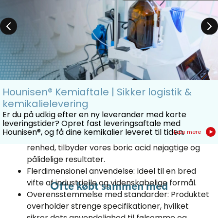
laboratoriepraksis er det fundamentalt som en pH-
buffer, hvilket hjælper i reguleringen og
stabiliseringen af pH-niveauet i reaktioner og
løsninger. Derudover spiller borsyre en vigtig rolle i
fremstillingen af glas, keramik, og emalje, hvor den
forbedrer holdbarheden og modstandskraften. Den
anvendes også som et antiseptisk middel, i kosmetik,
og i kemiske analyser.
Hounisen® Kemiaftale | Sikker logistik &
kemikalielevering
Er du på udkig efter en ny leverandør med korte
Egenskaber og fordele
leveringstider? Opret fast leveringsaftale med
Hounisen®, og få dine kemikalier leveret til tiden.
Læs mere
Høj renhed: Med en garanti for 99,5-100,5%
renhed, tilbyder vores boric acid nøjagtige og
pålidelige resultater.
Flerdimensionel anvendelse: Ideel til en bred
vifte af industrielle og videnskabelige formål.
Ofte købt sammen med
Overensstemmelse med standarder: Produktet
overholder strenge specifikationer, hvilket
sikrer dets anvendelighed til følsomme og