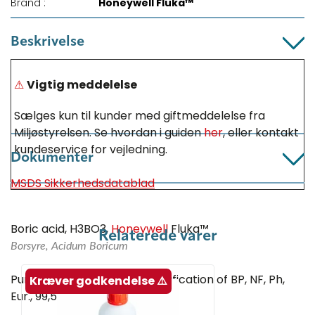
Brand :
Honeywell Fluka™
Beskrivelse
⚠
Vigtig meddelelse
Sælges kun til kunder med giftmeddelelse fra
Miljøstyrelsen. Se hvordan i guiden
her
, eller kontakt
kundeservice for vejledning.
Dokumenter
MSDS Sikkerhedsdatablad
Boric acid, H3BO3,
Honeywell
Fluka™
Relaterede varer
Borsyre, Acidum Boricum
Puriss. meets analytical specification of BP, NF, Ph,
Kræver godkendelse ⚠️
Eur., 99,5 - 100,5 %, pulver