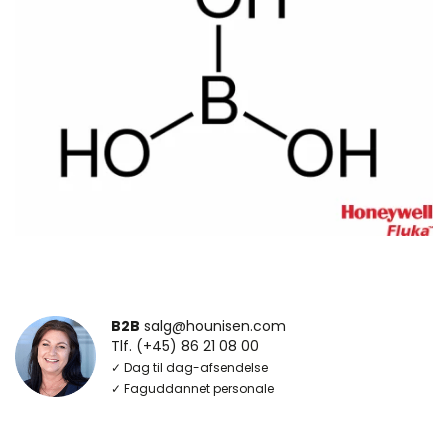
B2B
salg@hounisen.com
Tlf. (+45) 86 21 08 00
✓ Dag til dag-afsendelse
✓ Faguddannet personale