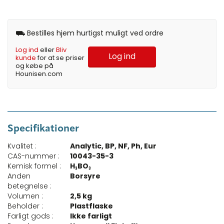
⛟ Bestilles hjem hurtigst muligt ved ordre
Log ind
eller
Bliv
Log ind
kunde
for at se priser
og købe på
Hounisen.com
Specifikationer
Kvalitet :
Analytic, BP, NF, Ph, Eur
CAS-nummer :
10043-35-3
Kemisk formel :
H₃BO₃
Anden
Borsyre
betegnelse :
Volumen :
2,5 kg
Beholder :
Plastflaske
Farligt gods :
Ikke farligt