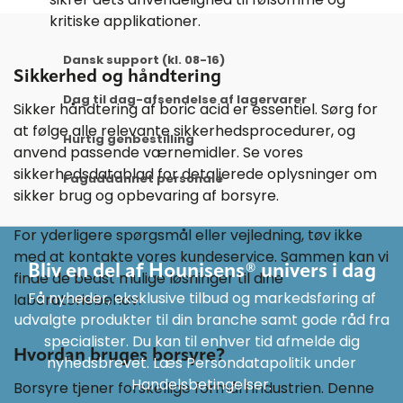
kritiske applikationer.
Dansk support (kl. 08-16)
Sikkerhed og håndtering
Dag til dag-afsendelse af lagervarer
Sikker håndtering af boric acid er essentiel. Sørg for
at følge alle relevante sikkerhedsprocedurer, og
Hurtig genbestilling
anvend passende værnemidler. Se vores
sikkerhedsdatablad for detaljerede oplysninger om
Faguddannet personale
sikker brug og opbevaring af borsyre.
For yderligere spørgsmål eller vejledning, tøv ikke
med at kontakte vores kundeservice. Sammen kan vi
Bliv en del af Hounisens® univers i dag
finde de bedst mulige løsninger til dine
Få nyheder, eksklusive tilbud og markedsføring af
laboratoriebehov.
udvalgte produkter til din branche samt gode råd fra
specialister. Du kan til enhver tid afmelde dig
Hvordan bruges borsyre?
nyhedsbrevet. Læs Persondatapolitik under
Handelsbetingelser.
Borsyre tjener forskellige formål i industrien. Denne