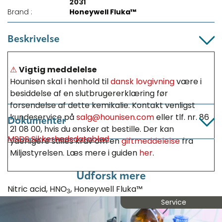
2031
Brand :
Honeywell Fluka™
Beskrivelse
⚠
Vigtig meddelelse
Hounisen skal i henhold til
dansk lovgivning
være i
besiddelse af en slutbrugererklæring før
forsendelse af dette kemikalie. Kontakt venligst
kundeservice på
salg@hounisen.com
eller tlf. nr. 86
Dokumenter
21 08 00, hvis du ønsker at bestille. Der kan
MSDS Sikkerhedsdatablad
yderligere stilles krav om en
giftmeddelelse
fra
Miljøstyrelsen. Læs mere i guiden
her
.
Udforsk mere
Nitric acid, HNO
, Honeywell Fluka™
3
Salpetersyre
Service