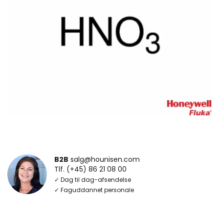
B2B
salg@hounisen.com
Tlf. (+45) 86 21 08 00
✓ Dag til dag-afsendelse
✓ Faguddannet personale