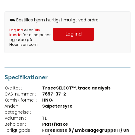
⛟ Bestilles hjem hurtigst muligt ved ordre
Log ind
eller
Bliv
Log ind
kunde
for at se priser
og købe på
Hounisen.com
Specifikationer
Kvalitet :
TraceSELECT™, trace analysis
CAS-nummer :
7697-37-2
Kemisk formel :
HNO₃
Anden
Salpetersyre
betegnelse :
Volumen :
1 L
Beholder :
Plastflaske
Farligt gods :
Fareklasse 8 / Emballagegruppe II / UN