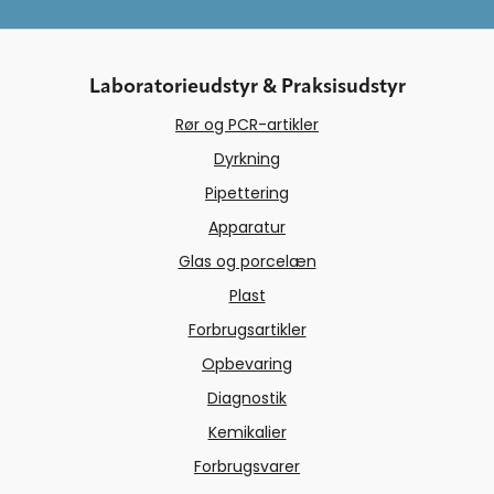
Laboratorieudstyr & Praksisudstyr
Rør og PCR-artikler
Dyrkning
Pipettering
Apparatur
Glas og porcelæn
Plast
Forbrugsartikler
Opbevaring
Diagnostik
Kemikalier
Forbrugsvarer