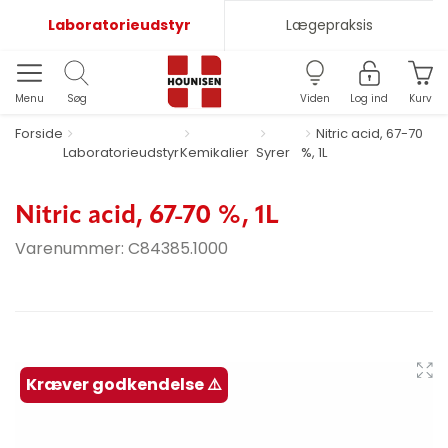
Laboratorieudstyr
Lægepraksis
Menu
Søg
Viden
Log ind
Kurv
Forside
Nitric acid, 67-70
Laboratorieudstyr
Kemikalier
Syrer
%, 1L
Nitric acid, 67-70 %, 1L
Varenummer:
C84385.1000
Kræver godkendelse ⚠️