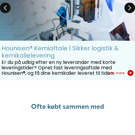
TM
TraceSELECT
trace analysis, ≥ 69 %
Lysegul væske med stikkende lugt.
Hounisen® Kemiaftale | Sikker logistik &
kemikalielevering
Er du på udkig efter en ny leverandør med korte
leveringstider? Opret fast leveringsaftale med
Hounisen®, og få dine kemikalier leveret til tiden.
Læs mere
Ofte købt sammen med