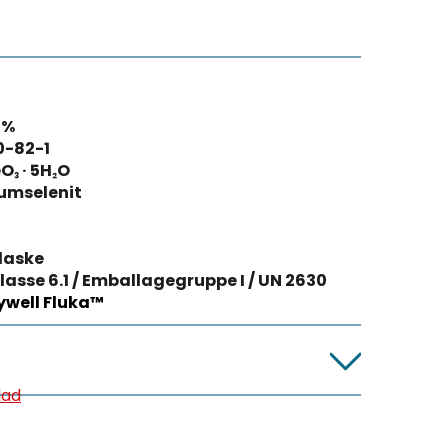
 %
0-82-1
O₃ · 5H₂O
umselenit
laske
lasse 6.1 / Emballagegruppe I / UN 2630
well Fluka™
lad