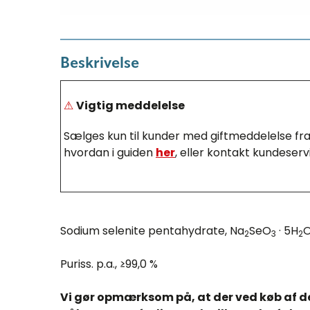
Beskrivelse
⚠
Vigtig meddelelse
Sælges kun til kunder med giftmeddelelse fra 
hvordan i guiden
her
, eller kontakt kundeservi
Sodium selenite pentahydrate, Na
SeO
· 5H
O
2
3
2
Puriss. p.a., ≥99,0 %
Vi gør opmærksom på, at der ved køb af d