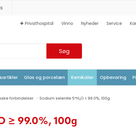
s
✚ Privathospital
Vinno
Nyheder
Service
Ka
Søg
artikler
Glas og porcelæn
Kemikalier
Opbevaring
P
iske forbindelser
Sodium selenite 5*H₂O ≥ 99.0%, 100g
O ≥ 99.0%, 100g