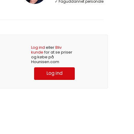
✓ Faguddannet personale
Log ind
eller
Bliv
kunde
for at se priser
og købe på
Hounisen.com
Log ind