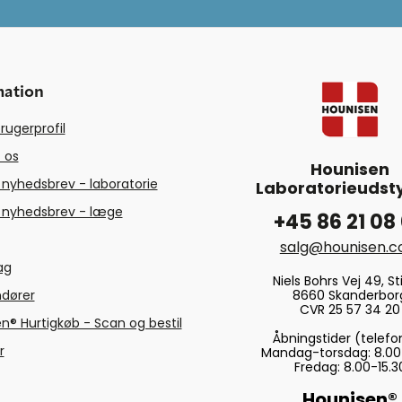
mation
rugerprofil
 os
Hounisen
 nyhedsbrev - laboratorie
Laboratorieudsty
 nyhedsbrev - læge
+45 86 21 08
salg@hounisen.
tag
Niels Bohrs Vej 49, Sti
8660 Skanderbor
ndører
CVR 25 57 34 20
n® Hurtigkøb - Scan og bestil
Åbningstider (telefo
r
Mandag-torsdag: 8.00
Fredag: 8.00-15.3
Hounisen®