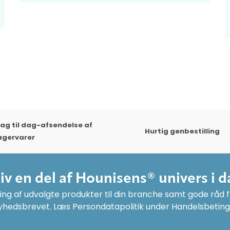
ag til dag-afsendelse af
Hurtig genbestilling
agervarer
liv en del af Hounisens® univers i d
ng af udvalgte produkter til din branche samt gode råd fr
yhedsbrevet. Læs Persondatapolitik under Handelsbeting