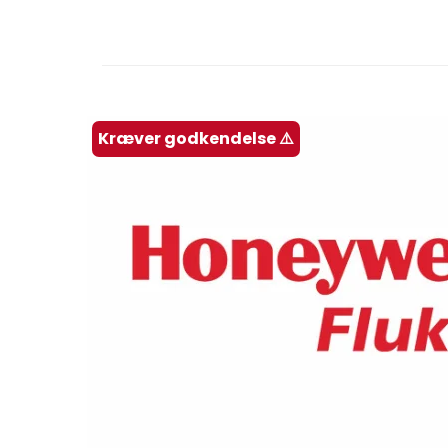
Kræver godkendelse ⚠️