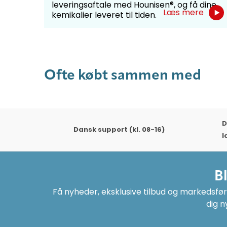
leveringsaftale med Hounisen®, og få dine
Læs mere
kemikalier leveret til tiden.
Ofte købt sammen med
D
Dansk support (kl. 08-16)
l
B
Få nyheder, eksklusive tilbud og markedsføri
dig n