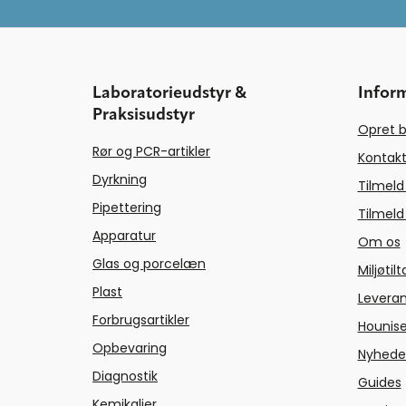
Laboratorieudstyr &
Infor
Praksisudstyr
Opret b
Rør og PCR-artikler
Kontakt
Dyrkning
Tilmeld
Pipettering
Tilmeld
Apparatur
Om os
Glas og porcelæn
Miljøtil
Plast
Levera
Forbrugsartikler
Hounise
Opbevaring
Nyhede
Diagnostik
Guides
Kemikalier