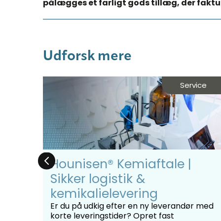
pålægges et farligt gods tillæg, der faktur
Udforsk mere
des
Service
ing
Hounisen® Kemiaftale |
Sikker logistik &
kemikalielevering
er du
Er du på udkig efter en ny leverandør med
bør
korte leveringstider? Opret fast
e
er ...