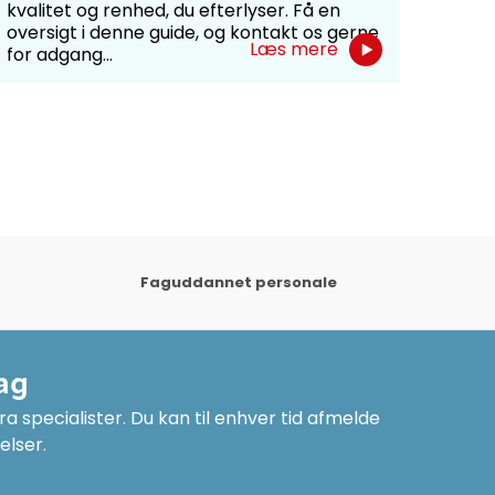
kvalitet og renhed, du efterlyser. Få en
bevil
oversigt i denne guide, og kontakt os gerne
Læs mere
for adgang...
Faguddannet personale
ag
a specialister. Du kan til enhver tid afmelde
elser.