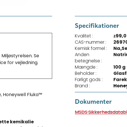
Specifikationer
Kvalitet :
≥99,0
CAS-nummer :
2697
Kemisk formel :
Na₂Se
Anden
Natri
Miljøstyrelsen. Se
betegnelse :
ce for vejledning.
Mængde :
100 g
Beholder :
Glasf
Farligt gods :
Farek
Brand :
Honey
, Honeywell Fluka™
Dokumenter
MSDS Sikkerhedsdatab
ette kemikalie