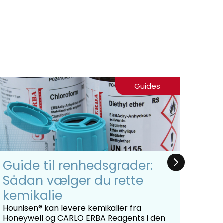
Guides
Guide til renhedsgrader:
Ans
Sådan vælger du rette
udv
kemikalie
I den
grund
Hounisen® kan levere kemikalier fra
ansøg
Honeywell og CARLO ERBA Reagents i den
på ti