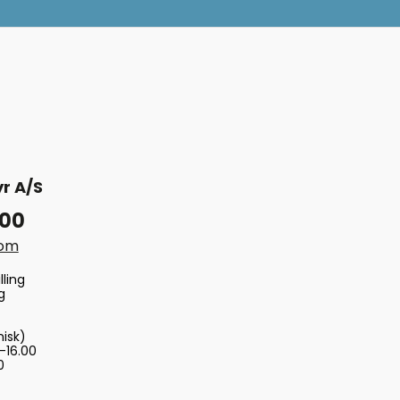
r A/S
 00
com
lling
g
nisk)
-16.00
0