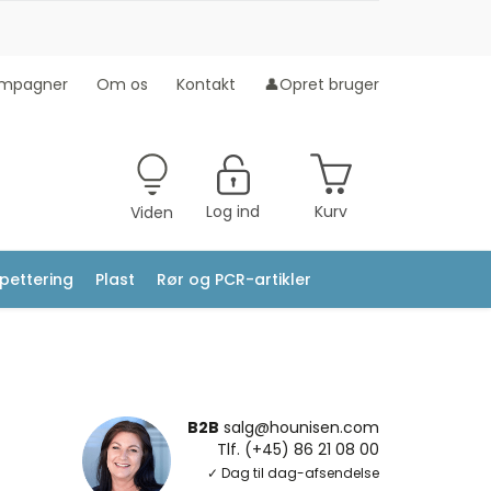
mpagner
Om os
Kontakt
👤Opret bruger
Log ind
Kurv
Viden
ipettering
Plast
Rør og PCR-artikler
B2B
salg@hounisen.com
Tlf. (+45) 86 21 08 00
✓ Dag til dag-afsendelse