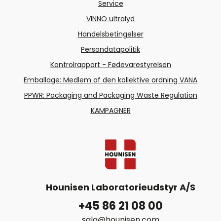
Service
VINNO ultralyd
Handelsbetingelser
Persondatapolitik
Kontrolrapport - Fødevarestyrelsen
Emballage: Medlem af den kollektive ordning VANA
PPWR: Packaging and Packaging Waste Regulation
KAMPAGNER
Hounisen Laboratorieudstyr A/S
+45 86 21 08 00
salg@hounisen.com