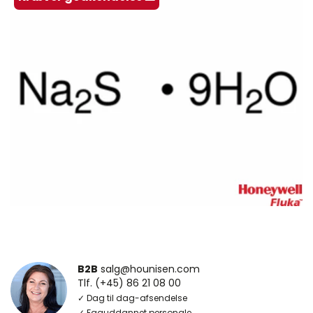
B2B
salg@hounisen.com
Tlf. (+45) 86 21 08 00
✓ Dag til dag-afsendelse
✓ Faguddannet personale