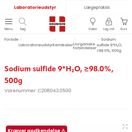
Laboratorieudstyr
Lægepraksis
Menu
Søg
Viden
Log ind
Kurv
Forside
Sodium
Uorganiske
Laboratorieudstyr
Kemikalier
sulfide 9*H₂O,
forbindelser
≥98.0%, 500g
Sodium sulfide 9*H₂O, ≥98.0%,
500g
Varenummer:
C208043.0500
Kræver godkendelse ⚠️