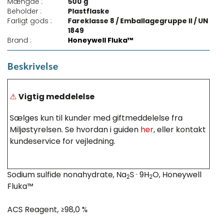
Mængde :
500 g
Beholder :
Plastflaske
Farligt gods :
Fareklasse 8 / Emballagegruppe II / UN
1849
Brand :
Honeywell Fluka™
Beskrivelse
⚠
Vigtig meddelelse
Sælges kun til kunder med giftmeddelelse fra
Miljøstyrelsen. Se hvordan i guiden
her
, eller kontakt
kundeservice for vejledning.
Sodium sulfide nonahydrate, Na
S · 9H
O, Honeywell
2
2
Fluka™
ACS Reagent, ≥98,0 %