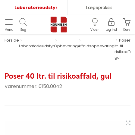
Laboratorieudstyr
Lægepraksis
Menu
Søg
Viden
Log ind
Kurv
Forside
Poser 4
Laboratorieudstyr
Opbevaring
Affaldsopbevaring
ltr. til
risikoaffal
gul
Poser 40 ltr. til risikoaffald, gul
Varenummer:
0150.0042