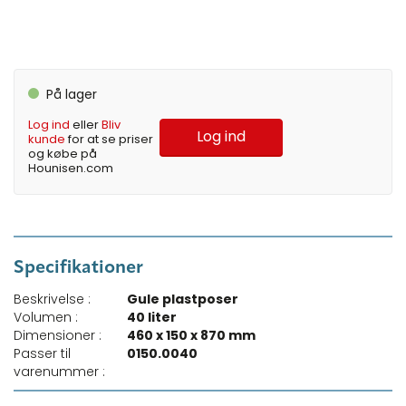
På lager
Log ind
eller
Bliv
Log ind
kunde
for at se priser
og købe på
Hounisen.com
Specifikationer
Beskrivelse :
Gule plastposer
Volumen :
40 liter
Dimensioner :
460 x 150 x 870 mm
Passer til
0150.0040
varenummer :