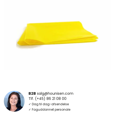
B2B
salg@hounisen.com
Tlf. (+45) 86 21 08 00
✓ Dag til dag-afsendelse
✓ Faguddannet personale