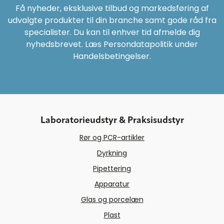
Få nyheder, eksklusive tilbud og markedsføring af
udvalgte produkter til din branche samt gode råd fra
specialister. Du kan til enhver tid afmelde dig
nyhedsbrevet. Læs Persondatapolitik under
Handelsbetingelser.
Laboratorieudstyr & Praksisudstyr
Rør og PCR-artikler
Dyrkning
Pipettering
Nålefri og lukket urinopsamling
fra en pædiatrisk urinpose
Apparatur
Glas og porcelæn
Plast