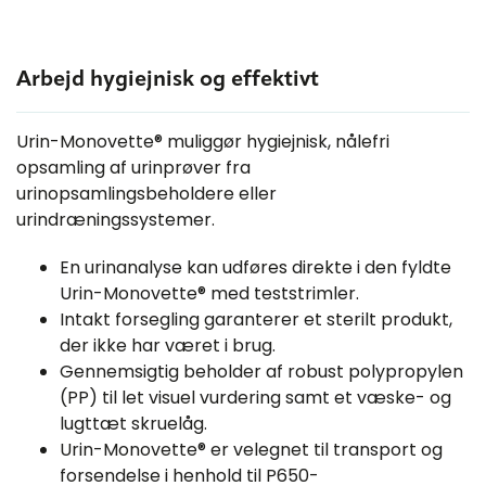
Arbejd hygiejnisk og effektivt
Urin-Monovette® muliggør hygiejnisk, nålefri
Dine fordele ved brug af Urin-
opsamling af urinprøver fra
Monovette® til urinindsamling
urinopsamlingsbeholdere eller
Sådan fungerer SARSTEDT NFT-
urindræningssystemer.
systemet i praksis
Urin-Monovetten® og det nålefri
En urinanalyse kan udføres direkte i den fyldte
urinopsamlingssystem fra SARSTEDT
Urin-Monovette® med teststrimler.
Sådan fungerer NFT-systemet
gør dit arbejde mere sikkert og lettere:
Det betyder farvekoden på
Intakt forsegling garanterer et sterilt produkt,
Urin-Monovetten® gennemborer nemt
Urin-Monovette®
der ikke har været i brug.
den integrerede NFT-membran, og
Maksimal hygiejne:
Alle
Farvekoden på SARSTEDT Urin-
Gennemsigtig beholder af robust polypropylen
systemkomponenter er lugt- og
efter opsamling lukkes og forsegles
Monovette® gør det nemt hurtigt at
lækagesikre, hvilket forhindrer
(PP) til let visuel vurdering samt et væske- og
membranen hygiejnisk - selv ved flere
skelne mellem versionen med og uden
dryp, utætheder og ubehagelige
lugttæt skruelåg.
opsamlinger.
stabilisator (borsyre):
lugte.
Urin-Monovette® er velegnet til transport og
forsendelse i henhold til P650-
Grøn:
med borsyre
Ingen risiko for stiksskader: