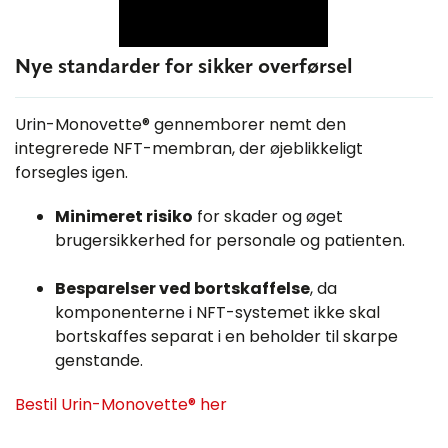
Ukompliceret bortskaffelse:
Komponenterne i SARSTEDT NFT-
Nye standarder for sikker overførsel
systemet skal ikke bortskaffes
Video: Kundecases
separat i en beholder til skarpe
I denne video fortæller SARSTEDTs
genstande.
Urin-Monovette® gennemborer nemt den
kunder om fordelene og funktionerne
integrerede NFT-membran, der øjeblikkeligt
ved NFT-systemet, som har haft en
forsegles igen.
positiv indflydelse på deres daglige
Hvordan skal jeg håndtere Urin-
arbejde.
Minimeret risiko
for skader og øget
Monovetten® efter brug?
brugersikkerhed for personale og patienten.
Urin-Monovetten® kan bruges direkte i
centrifuger og analysatorer til
Besparelser ved bortskaffelse
, da
sedimentering, og røret er egnet til
komponenterne i NFT-systemet ikke skal
forsendlse i overensstemmelse med
Nålefri og lukket urinopsamling
bortskaffes separat i en beholder til skarpe
P650 (ADR og IATA).
med NFT-urinbæger
genstande.
Hverken urinbæger eller Urin-
Bestil Urin-Monovette® her
Monovette® skal bortskaffes i
beholdere til skarpe genstande,