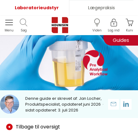
Laboratorieudstyr
Lægepraksis
Menu
Søg
Viden
Log ind
Kurv
Guides
Denne guide er skrevet af:
Jan Locher,
Produktspecialist, opdateret juni 2026
·
sidst opdateret: 3. juli 2026
Tilbage til oversigt