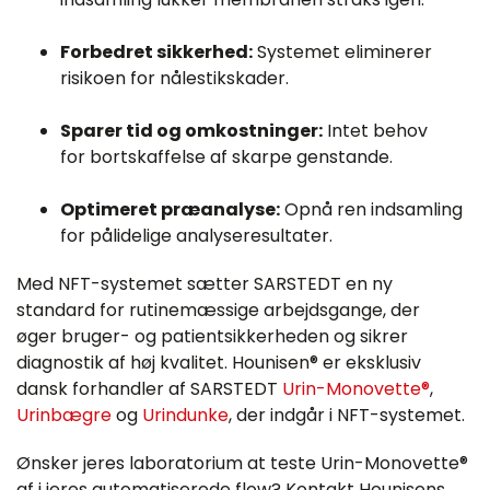
Forbedret sikkerhed:
Systemet eliminerer
risikoen for nålestikskader.
Sparer tid og omkostninger:
Intet behov
for bortskaffelse af skarpe genstande.
Optimeret præanalyse:
Opnå ren indsamling
for pålidelige analyseresultater.
Med NFT-systemet sætter SARSTEDT en ny
standard for rutinemæssige arbejdsgange, der
øger bruger- og patientsikkerheden og sikrer
diagnostik af høj kvalitet. Hounisen® er eksklusiv
dansk forhandler af SARSTEDT
Urin-Monovette®
,
Urinbægre
og
Urindunke
, der indgår i NFT-systemet.
Ønsker jeres laboratorium at teste Urin-Monovette®
af i jeres automatiserede flow? Kontakt Hounisens