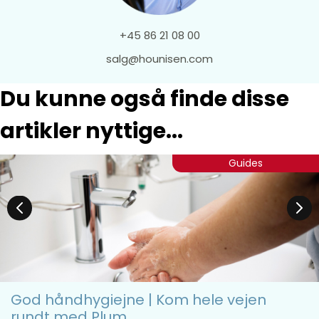
Nålefri og lukket urinopsamling
+45 86 21 08 00
af 24-timers urinprøver
salg@hounisen.com
Du kunne også finde disse
artikler nyttige...
Guides
God håndhygiejne | Kom hele vejen
rundt med Plum