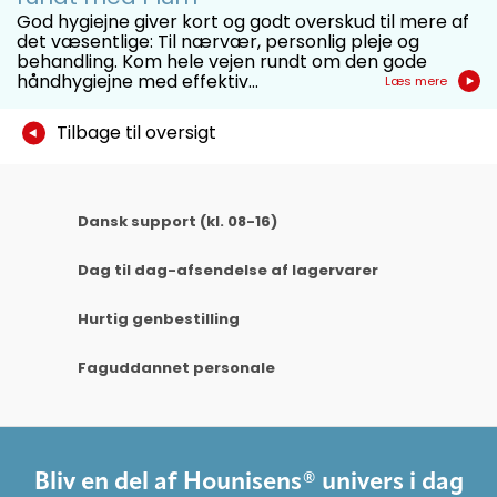
God hygiejne giver kort og godt overskud til mere af
det væsentlige: Til nærvær, personlig pleje og
behandling. Kom hele vejen rundt om den gode
håndhygiejne med effektiv...
Læs mere
Tilbage til oversigt
Nålefri og lukket urinopsamling
Dansk support (kl. 08-16)
fra et kateter
Dag til dag-afsendelse af lagervarer
Hurtig genbestilling
Faguddannet personale
Bliv en del af Hounisens® univers i dag