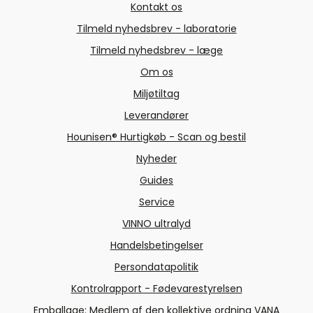
Kontakt os
Tilmeld nyhedsbrev - laboratorie
Hygiejnisk indsamling af
urinprøver i små mængder
Tilmeld nyhedsbrev - læge
Om os
Miljøtiltag
Leverandører
Hounisen® Hurtigkøb - Scan og bestil
Nyheder
Guides
Service
VINNO ultralyd
Handelsbetingelser
Persondatapolitik
Kontrolrapport - Fødevarestyrelsen
Emballage: Medlem af den kollektive ordning VANA