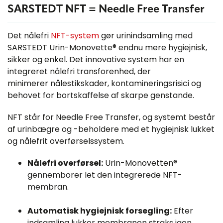
SARSTEDT NFT = Needle Free Transfer
Det nålefri
NFT-system
gør urinindsamling med
SARSTEDT Urin-Monovette® endnu mere hygiejnisk,
sikker og enkel. Det innovative system har en
integreret nålefri transforenhed, der
minimerer nålestikskader, kontamineringsrisici og
behovet for bortskaffelse af skarpe genstande.
NFT står for Needle Free Transfer, og systemt består
af urinbægre og -beholdere med et hygiejnisk lukket
og nålefrit overførselssystem.
Nålefri overførsel:
Urin-Monovetten®
gennemborer let den integrerede NFT-
membran.
Automatisk hygiejnisk forsegling:
Efter
indsamling lukker membranen straks igen.