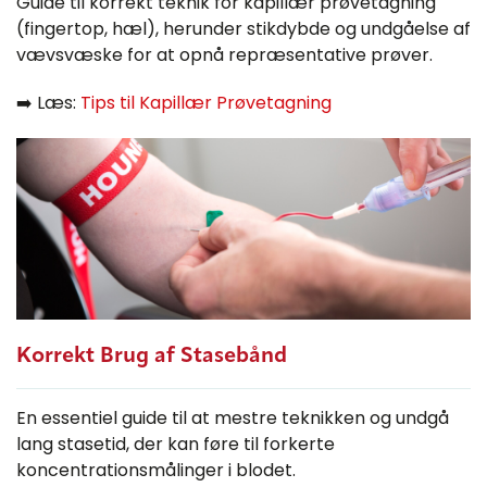
Guide til korrekt teknik for kapillær prøvetagning
(fingertop, hæl), herunder stikdybde og undgåelse af
vævsvæske for at opnå repræsentative prøver.
➡️ Læs:
Tips til Kapillær Prøvetagning
Korrekt Brug af Stasebånd
En essentiel guide til at mestre teknikken og undgå
lang stasetid, der kan føre til forkerte
koncentrationsmålinger i blodet.