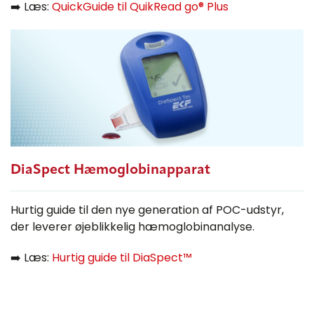
➡️ Læs:
QuickGuide til QuikRead go® Plus
DiaSpect Hæmoglobinapparat
Hurtig guide til den nye generation af POC-udstyr,
der leverer øjeblikkelig hæmoglobinanalyse.
➡️ Læs:
Hurtig guide til DiaSpect™