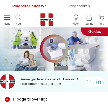
Laboratorieudstyr
Lægepraksis
Menu
Søg
Viden
Log ind
Kurv
Guides
Denne guide er skrevet af:
Hounisen®
·
sidst opdateret: 3. juli 2026
Tilbage til oversigt