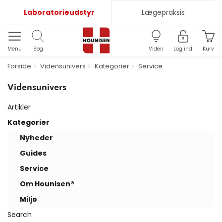
Laboratorieudstyr
Lægepraksis
Menu
Søg
Viden
Log ind
Kurv
Forside
Vidensunivers
Kategorier
Service
Vidensunivers
Artikler
Kategorier
Nyheder
Guides
Service
Om Hounisen®
Miljø
Search