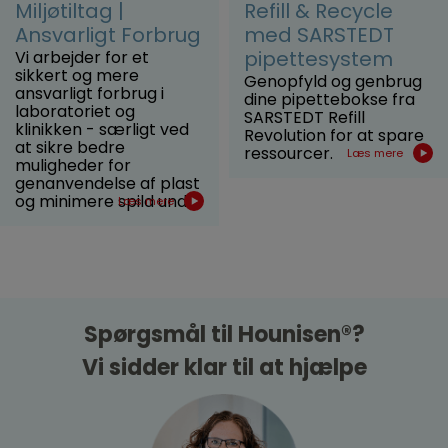
Miljøtiltag |
Refill & Recycle
Ansvarligt Forbrug
med SARSTEDT
pipettesystem
Vi arbejder for et
sikkert og mere
Genopfyld og genbrug
ansvarligt forbrug i
dine pipettebokse fra
laboratoriet og
SARSTEDT Refill
klinikken - særligt ved
Revolution for at spare
at sikre bedre
ressourcer.
Læs mere
muligheder for
genanvendelse af plast
og minimere spild und...
Læs mere
Spørgsmål til Hounisen®?
Vi sidder klar til at hjælpe