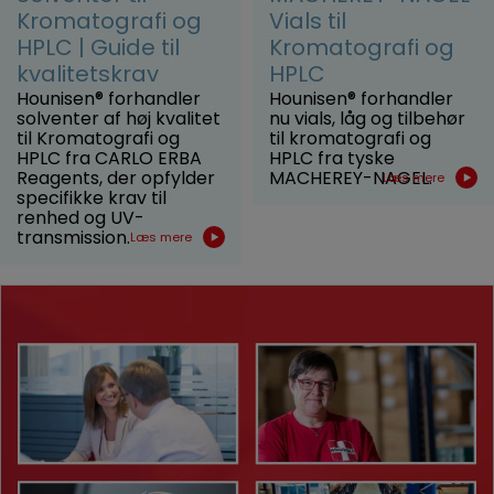
Kromatografi og
Vials til
HPLC | Guide til
Kromatografi og
kvalitetskrav
HPLC
Hounisen® forhandler
Hounisen® forhandler
solventer af høj kvalitet
nu vials, låg og tilbehør
til Kromatografi og
til kromatografi og
HPLC fra CARLO ERBA
HPLC fra tyske
Reagents, der opfylder
MACHEREY-NAGEL.
Læs mere
specifikke krav til
renhed og UV-
transmission.
Læs mere