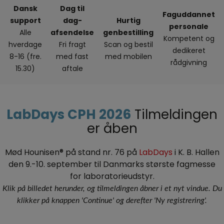
Dansk
Dag til
Faguddannet
support
dag-
Hurtig
personale
Alle
afsendelse
genbestilling
Kompetent og
hverdage
Fri fragt
Scan og bestil
dedikeret
8-16 (fre.
med fast
med mobilen
rådgivning
15.30)
aftale
LabDays CPH 2026
Tilmeldingen
er åben
Mød Hounisen® på stand nr. 76 på
LabDays
i K. B. Hallen
den 9.-10. september til Danmarks største fagmesse
for laboratorieudstyr.
Klik på billedet herunder, og tilmeldingen åbner i et nyt vindue. Du
klikker på knappen 'Continue' og derefter 'Ny registrering'.