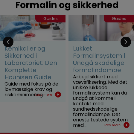
Formalin og sikkerhed
Guides
Guides
Kemikalier og
Lukket
Sikkerhed i
Formalinsystem |
Laboratoriet: Den
Undgå skadelige
Komplette
formalindampe
Hounisen Guide
Arbejd sikkert med
vævsfiksering. Med det
Guide med fokus på de
unikke lukkede
lovmæssige krav og
formalinsystem kan du
risikominimering.
Læs mere
undgå at komme i
kontakt med
sundhedsskadelige
formalindampe. Det
eneste testede system
med...
Læs mere