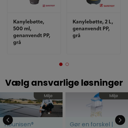
Kanylebøtte,
Kanylebøtte, 2 L,
500 ml,
genanvendt PP,
genanvendt PP,
grå
grå
Vælg ansvarlige løsninger
Miljø
Miljø
Hounisen®
Gør en forskel |