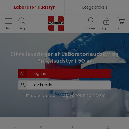
Laboratorieudstyr
Lægepraksis
Menu
Søg
Viden
Log ind
Kurv
Sikre leveringer af Laboratorieudstyr og
Praksisudstyr i 50 år
Log ind
Bliv kunde
Tlf. 86 21 08 00
-
salg@hounisen.com