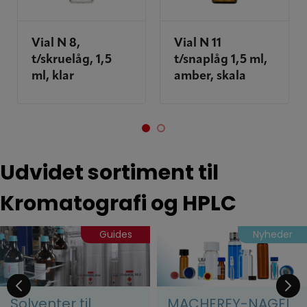
Vial N 8,
Vial N 11
t/skruelåg, 1,5
t/snaplåg 1,5 ml,
ml, klar
amber, skala
Udvidet sortiment til
Kromatografi og HPLC
Guides
Nyheder
Solventer til
MACHEREY-NAGEL