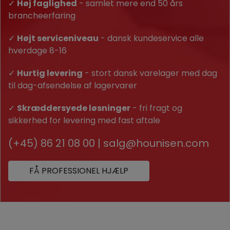
✓
Høj faglighed
- samlet mere end 50 års
brancheerfaring
✓
Højt serviceniveau
- dansk kundeservice alle
hverdage 8-16
✓
Hurtig levering
- stort dansk varelager med dag
til dag-afsendelse af lagervarer
✓
Skræddersyede løsninger
- fri fragt og
sikkerhed for levering med fast aftale
(+45) 86 21 08 00
|
salg@hounisen.com
FÅ PROFESSIONEL HJÆLP