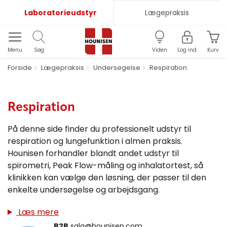
Laboratorieudstyr
Lægepraksis
Menu
Søg
Viden
Log ind
Kurv
Forside
Lægepraksis
Undersøgelse
Respiration
Respiration
På denne side finder du professionelt udstyr til
respiration og lungefunktion i almen praksis.
Hounisen forhandler blandt andet udstyr til
spirometri, Peak Flow-måling og inhalatortest, så
klinikken kan vælge den løsning, der passer til den
enkelte undersøgelse og arbejdsgang.
Læs mere
B2B
salg@hounisen.com