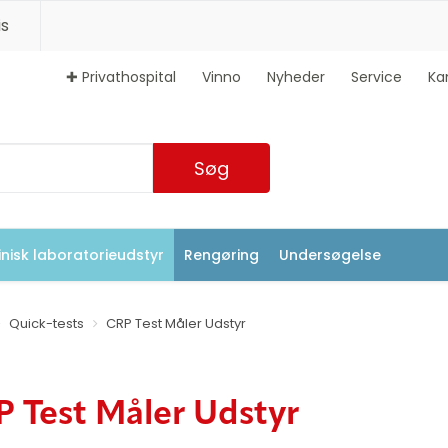
s
✚ Privathospital
Vinno
Nyheder
Service
Ka
Søg
inisk laboratorieudstyr
Rengøring
Undersøgelse
Quick-tests
CRP Test Måler Udstyr
 Test Måler Udstyr