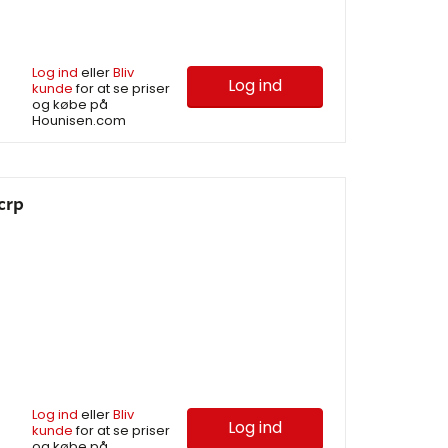
Log ind
eller
Bliv
Log ind
kunde
for at se priser
og købe på
Hounisen.com
crp
:
Log ind
eller
Bliv
Log ind
kunde
for at se priser
og købe på