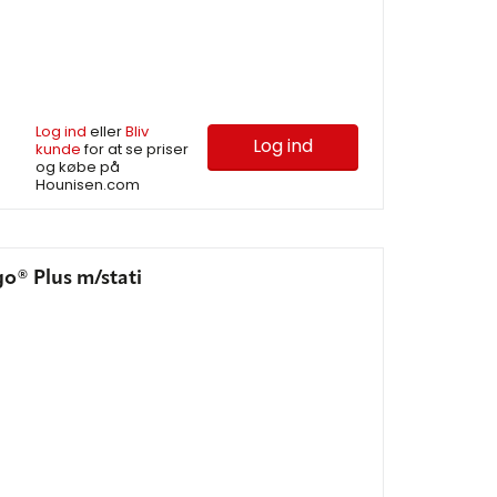
Log ind
eller
Bliv
Log ind
kunde
for at se priser
og købe på
Hounisen.com
o® Plus m/stati