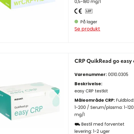
0,5-180 mg/l
På lager
Se produkt
CRP QuikRead go easy 
Varenummer:
0010.0305
Beskrivelse:
easy CRP testkit
Måleområde CRP:
Fuldblod
1-200 / Serum/plasma: 1-120
mg/l
⛟ Bestil med forventet
levering: 1-2 uger