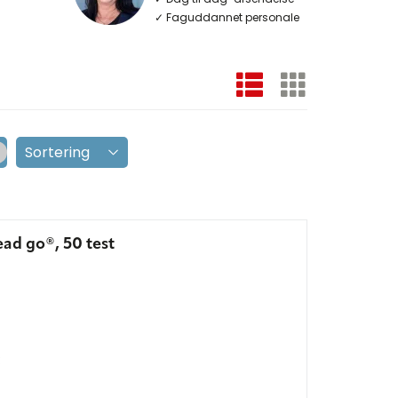
✓ Faguddannet personale
d go®, 50 test
: