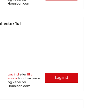
Hounisen.com
lector 1ul
Log ind
eller
Bliv
Log ind
kunde
for at se priser
og købe på
Hounisen.com