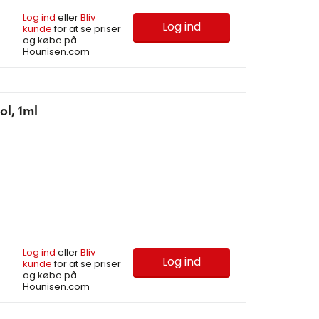
Log ind
eller
Bliv
Log ind
kunde
for at se priser
og købe på
Hounisen.com
l, 1ml
Log ind
eller
Bliv
Log ind
kunde
for at se priser
og købe på
Hounisen.com