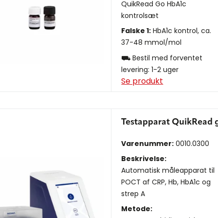
QuikRead Go HbA1c
kontrolsæt
Falske 1:
HbA1c kontrol, ca.
37-48 mmol/mol
⛟ Bestil med forventet
levering: 1-2 uger
Se produkt
Testapparat QuikRead g
Varenummer:
0010.0300
Beskrivelse:
Automatisk måleapparat til
POCT af CRP, Hb, HbA1c og
strep A
Metode: