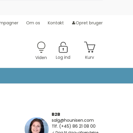
mpagner
Om os
Kontakt
👤Opret bruger
Log ind
Kurv
Viden
B2B
salg@hounisen.com
Tlf. (+45) 86 21 08 00
✓ Dag til dag-afsendelse