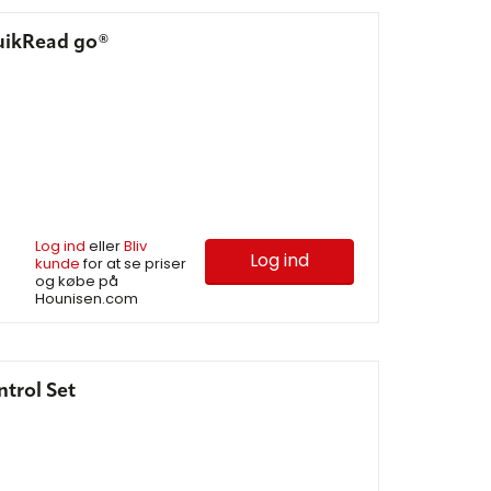
QuikRead go®
Log ind
eller
Bliv
Log ind
kunde
for at se priser
og købe på
Hounisen.com
trol Set