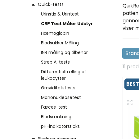
Quick-tests
QuikRe
patien
Urinstix & Urintest
gennem
CRP Test Måler Udstyr
viser 
Hæmoglobin
Blodsukker Måling
INR måling og tilbehør
Strep A-tests
11 prod
Differentialtælling af
leukocytter
BEST
Graviditetstests
Mononukleosetest
Fæces-test
Blodsænkning
pH-indikatorsticks