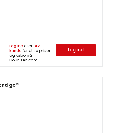
Log ind
eller
Bliv
Log ind
kunde
for at se priser
og købe på
Hounisen.com
Read go®