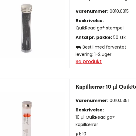
Varenummer:
0010.0315
Beskrivelse:
QuikRead go® stempel
Antal pr. pakke:
50 stk.
⛟ Bestil med forventet
levering: 1-2 uger
Se produkt
Kapillærrør 10 µl Quik
Varenummer:
0010.0351
Beskrivelse:
10 µl QuikRead go®
kapillærrør
µl:
10