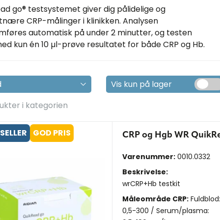
ad go® testsystemet giver dig pålidelige og
tnære CRP-målinger i klinikken. Analysen
føres automatisk på under 2 minutter, og testen
med kun én 10 µl-prøve resultatet for både CRP og Hb.
Vis kun på lager
ukter i kategorien
SELLER
GOD PRIS
CRP og Hgb WR QuikRea
Varenummer:
0010.0332
Beskrivelse:
wrCRP+Hb testkit
Måleområde CRP:
Fuldblod
0,5-300 / Serum/plasma: