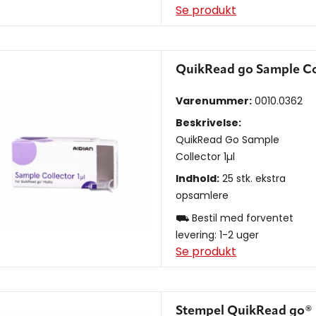
Se produkt
QuikRead go Sample Col
Varenummer:
0010.0362
Beskrivelse:
QuikRead Go Sample
Collector 1µl
Indhold:
25 stk. ekstra
opsamlere
⛟ Bestil med forventet
levering: 1-2 uger
Se produkt
Stempel QuikRead go®