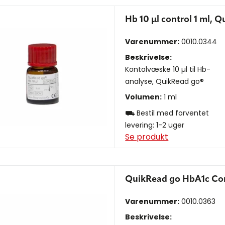
Hb 10 µl control 1 ml, 
Varenummer:
0010.0344
Beskrivelse:
Kontolvæske 10 µl til Hb-
analyse, QuikRead go®
Volumen:
1 ml
⛟ Bestil med forventet
levering: 1-2 uger
Se produkt
QuikRead go HbA1c Con
Varenummer:
0010.0363
Beskrivelse: