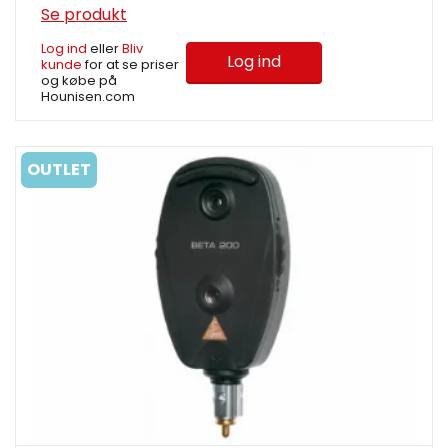
Se produkt
Log ind
eller
Bliv
Log ind
kunde
for at se priser
og købe på
Hounisen.com
OUTLET