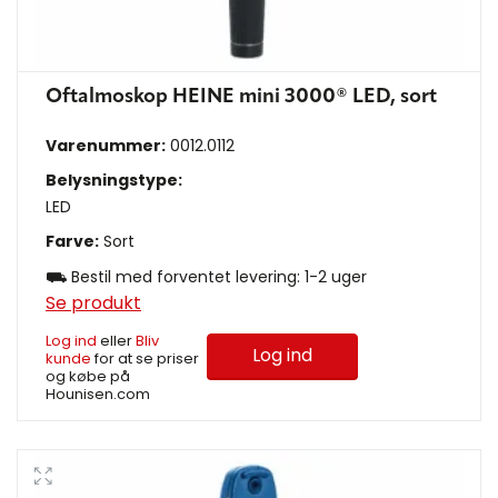
Oftalmoskop HEINE mini 3000® LED, sort
Varenummer:
0012.0112
Belysningstype:
LED
Farve:
Sort
⛟ Bestil med forventet levering: 1-2 uger
Se produkt
Log ind
eller
Bliv
Log ind
kunde
for at se priser
og købe på
Hounisen.com