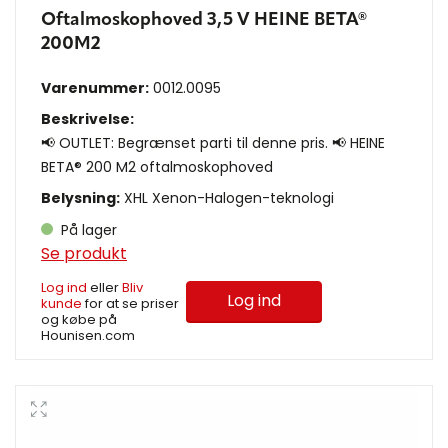
Oftalmoskophoved 3,5 V HEINE BETA®
200M2
Varenummer:
0012.0095
Beskrivelse:
📢 OUTLET: Begrænset parti til denne pris. 📢 HEINE
BETA® 200 M2 oftalmoskophoved
Belysning:
XHL Xenon-Halogen-teknologi
På lager
Se produkt
Log ind
eller
Bliv
Log ind
kunde
for at se priser
og købe på
Hounisen.com