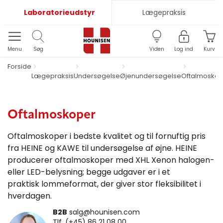
Laboratorieudstyr
Lægepraksis
Menu
Søg
Viden
Log ind
Kurv
Forside
Lægepraksis
Undersøgelse
Øjenundersøgelse
Oftalmoskop
Oftalmoskoper
Oftalmoskoper i bedste kvalitet og til fornuftig pris
fra HEINE og KAWE til undersøgelse af øjne. HEINE
producerer oftalmoskoper med XHL Xenon halogen-
eller LED-belysning; begge udgaver er i et
praktisk lommeformat, der giver stor fleksibilitet i
hverdagen.
B2B
salg@hounisen.com
Tlf. (+45) 86 21 08 00