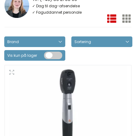
✓ Dag til dag-afsendelse
✓ Faguddannet personale
Vis kun på lager