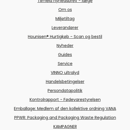
Tilmeld nyhedsbrev - læge
Om os
Miljøtiltag
Leverandører
Hounisen® Hurtigkøb - Scan og bestil
Nyheder
Guides
Service
VINNO ultralyd
Handelsbetingelser
Persondatapolitik
Kontrolrapport - Fødevarestyrelsen
Emballage: Medlem af den kollektive ordning VANA
PPWR: Packaging and Packaging Waste Regulation
KAMPAGNER