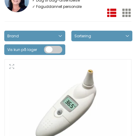
✓ Faguddannet personale
Vis kun på lager