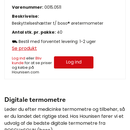
Varenummer:
0015.0511
Beskrivelse:
Beskyttelseshætter t/ boso® øretermometer
Antal stk. pr. pakke:
40
⛟ Bestil med forventet levering: 1-2 uger
Se produkt
Log ind
eller
Bliv
Log ind
kunde
for at se priser
og købe på
Hounisen.com
Digitale termometre
Leder du efter medicinke termometre og tilbehør, så
er du landet det rigtige sted. Hos Hounisen fører vi et
udvalg af de bedste digitale termometre fra