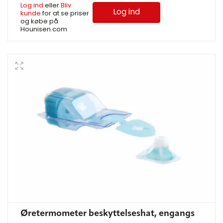
Log ind
eller
Bliv
Log ind
kunde
for at se priser
og købe på
Hounisen.com
Øretermometer beskyttelseshat, engangs