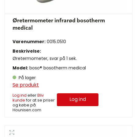
Øretermometer infrarød bosotherm
medical
Varenummer:
0015.0510
Beskrivelse:
Øretermometer, svar på 1 sek.
Model:
boso® bosotherm medical
På lager
Se produkt
Log ind
eller
Bliv
Log ind
kunde
for at se priser
og købe på
Hounisen.com