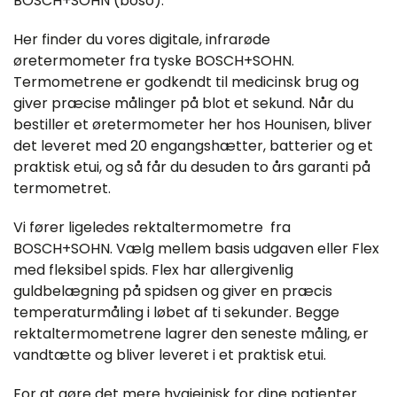
BOSCH+SOHN (boso).
Her finder du vores digitale, infrarøde
øretermometer fra tyske BOSCH+SOHN.
Termometrene er godkendt til medicinsk brug og
giver præcise målinger på blot et sekund. Når du
bestiller et øretermometer her hos Hounisen, bliver
det leveret med 20 engangshætter, batterier og et
praktisk etui, og så får du desuden to års garanti på
termometret.
Vi fører ligeledes rektaltermometre fra
BOSCH+SOHN. Vælg mellem basis udgaven eller Flex
med fleksibel spids. Flex har allergivenlig
guldbelægning på spidsen og giver en præcis
temperaturmåling i løbet af ti sekunder. Begge
rektaltermometrene lagrer den seneste måling, er
vandtætte og bliver leveret i et praktisk etui.
For at gøre det mere hygiejnisk for dine patienter