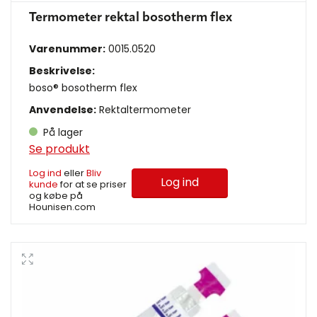
Termometer rektal bosotherm flex
Varenummer:
0015.0520
Beskrivelse:
boso® bosotherm flex
Anvendelse:
Rektaltermometer
På lager
Se produkt
Log ind
eller
Bliv
Log ind
kunde
for at se priser
og købe på
Hounisen.com