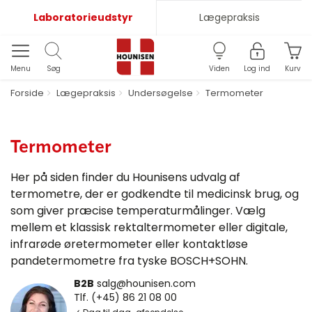
Laboratorieudstyr
Lægepraksis
Menu
Søg
Viden
Log ind
Kurv
Forside
Lægepraksis
Undersøgelse
Termometer
Termometer
Her på siden finder du Hounisens udvalg af
termometre, der er godkendte til medicinsk brug, og
som giver præcise temperaturmålinger. Vælg
mellem et klassisk rektaltermometer eller digitale,
infrarøde øretermometer eller kontaktløse
pandetermometre fra tyske BOSCH+SOHN.
B2B
salg@hounisen.com
Tlf. (+45) 86 21 08 00
✓ Dag til dag-afsendelse