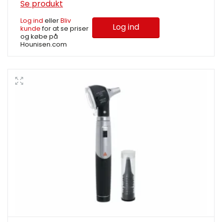
Se produkt
Log ind
eller
Bliv
Log ind
kunde
for at se priser
og købe på
Hounisen.com