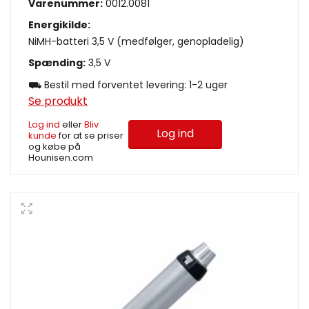
Varenummer:
0012.0081
Energikilde:
NiMH-batteri 3,5 V (medfølger, genopladelig)
Spænding:
3,5 V
⛟ Bestil med forventet levering: 1-2 uger
Se produkt
Log ind
eller
Bliv
Log ind
kunde
for at se priser
og købe på
Hounisen.com