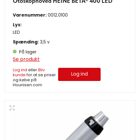
Otoskophoved HEINE BETA® 400 LED
Varenummer:
0012.0100
Lys:
LED
Spænding:
3,5 v
På lager
Se produkt
Log ind
eller
Bliv
Log ind
kunde
for at se priser
og købe på
Hounisen.com