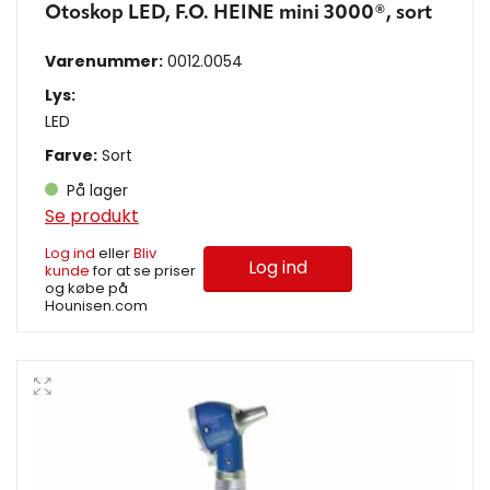
Otoskop LED, F.O. HEINE mini 3000®, sort
Varenummer:
0012.0054
Lys:
LED
Farve:
Sort
På lager
Se produkt
Log ind
eller
Bliv
Log ind
kunde
for at se priser
og købe på
Hounisen.com