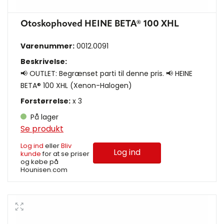
Otoskophoved HEINE BETA® 100 XHL
Varenummer:
0012.0091
Beskrivelse:
📢 OUTLET: Begrænset parti til denne pris. 📢 HEINE
BETA® 100 XHL (Xenon-Halogen)
Forstørrelse:
x 3
På lager
Se produkt
Log ind
eller
Bliv
Log ind
kunde
for at se priser
og købe på
Hounisen.com