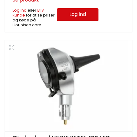
Log ind
eller
Bliv
Log ind
kunde
for at se priser
og købe på
Hounisen.com