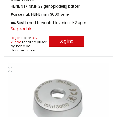
Beskrivelse:
HEINE NT® NiMH 2Z genopladelig batteri
Passer til:
HEINE mini 3000 serie
⛟ Bestil med forventet levering: 1-2 uger
Se produkt
Log ind
eller
Bliv
Log ind
kunde
for at se priser
og købe på
Hounisen.com