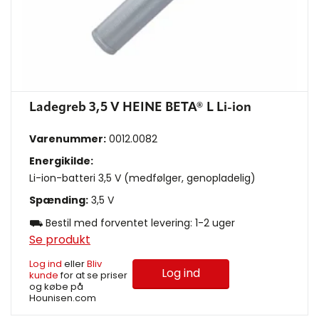
Ladegreb 3,5 V HEINE BETA® L Li-ion
Varenummer:
0012.0082
Energikilde:
Li-ion-batteri 3,5 V (medfølger, genopladelig)
Spænding:
3,5 V
⛟ Bestil med forventet levering: 1-2 uger
Se produkt
Log ind
eller
Bliv
Log ind
kunde
for at se priser
og købe på
Hounisen.com