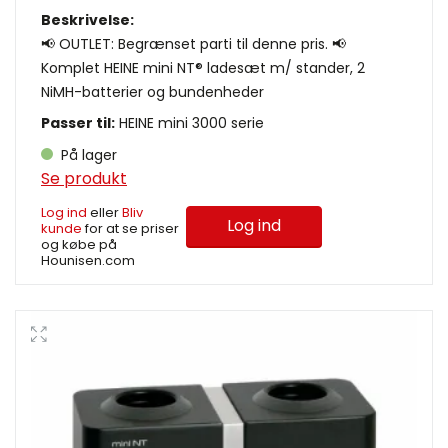
Beskrivelse:
📢 OUTLET: Begrænset parti til denne pris. 📢
Komplet HEINE mini NT® ladesæt m/ stander, 2
NiMH-batterier og bundenheder
Passer til:
HEINE mini 3000 serie
På lager
Se produkt
Log ind
eller
Bliv
Log ind
kunde
for at se priser
og købe på
Hounisen.com