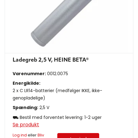
Ladegreb 2,5 V, HEINE BETA®
Varenummer:
0012.0075
Energikilde:
2 x C LR14-batterier (medfølger IKKE, ikke-
genopladelige)
Spænding:
2,5 V
⛟ Bestil med forventet levering: 1-2 uger
Se produkt
Log ind
eller
Bliv