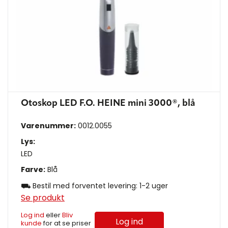
Otoskop LED F.O. HEINE mini 3000®, blå
Varenummer:
0012.0055
Lys:
LED
Farve:
Blå
⛟ Bestil med forventet levering: 1-2 uger
Se produkt
Log ind
eller
Bliv
Log ind
kunde
for at se priser