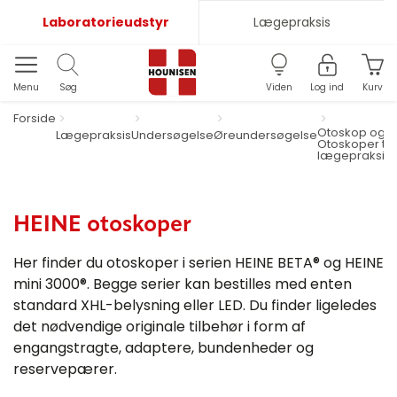
Laboratorieudstyr
Lægepraksis
Menu
Søg
Viden
Log ind
Kurv
Forside
Otoskop og
H
Lægepraksis
Undersøgelse
Øreundersøgelse
Otoskoper til
lægepraksis
HEINE otoskoper
Her finder du otoskoper i serien HEINE BETA® og HEINE
mini 3000®. Begge serier kan bestilles med enten
standard XHL-belysning eller LED. Du finder ligeledes
det nødvendige originale tilbehør i form af
engangstragte, adaptere, bundenheder og
reservepærer.